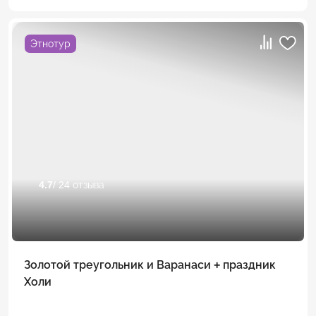
Этнотур
4.7
/ 24 отзыва
Золотой треугольник и Варанаси + праздник
Холи