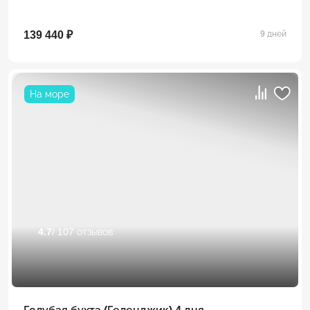
139 440 ₽
9 дней
На море
4.7
/ 107 отзывов