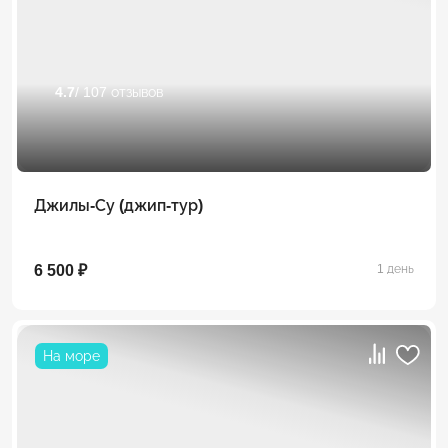
4.7
/ 107 отзывов
Джилы-Су (джип-тур)
6 500 ₽
1 день
На море