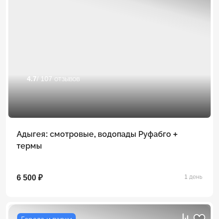
4.7
/ 107 отзывов
Адыгея: смотровые, водопады Руфабго +
термы
6 500 ₽
1 день