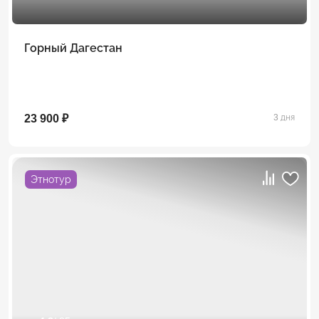
Горный Дагестан
23 900 ₽
3 дня
Этнотур