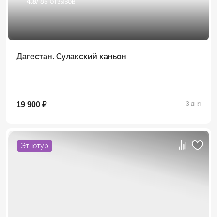
4.8
/ 85 отзывов
Дагестан. Сулакский каньон
19 900 ₽
3 дня
Этнотур