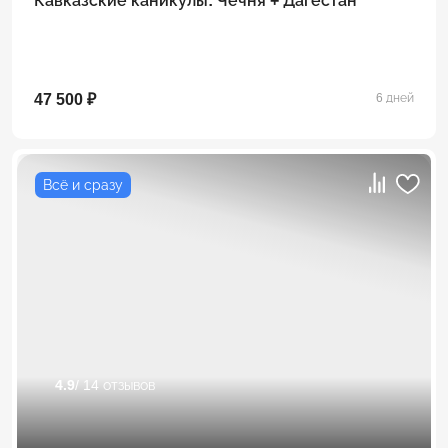
Кавказские каникулы: Чечня + Дагестан
47 500 ₽
6 дней
Всё и сразу
4.9
/ 14 отзывов