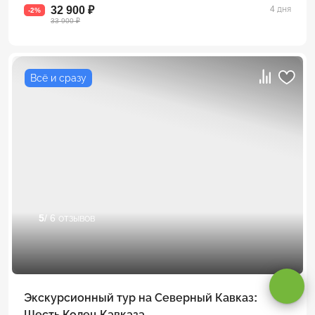
32 900 ₽
4 дня
-2%
33 900 ₽
Всё и сразу
5
/ 6 отзывов
Оставаясь на сайте, вы даете
согласие на обработку cookie и
персональных данных
.
Принимаю
Экскурсионный тур на Северный Кавказ:
Шесть Колец Кавказа