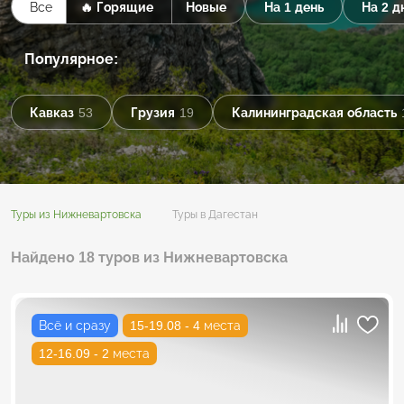
Все
🔥 Горящие
Новые
На 1 день
На 2 д
Популярное:
Кавказ
53
Грузия
19
Калининградская область
Туры из Нижневартовска
Туры в Дагестан
Найдено 18 туров из Нижневартовска
Всё и сразу
15-19.08 - 4 места
12-16.09 - 2 места