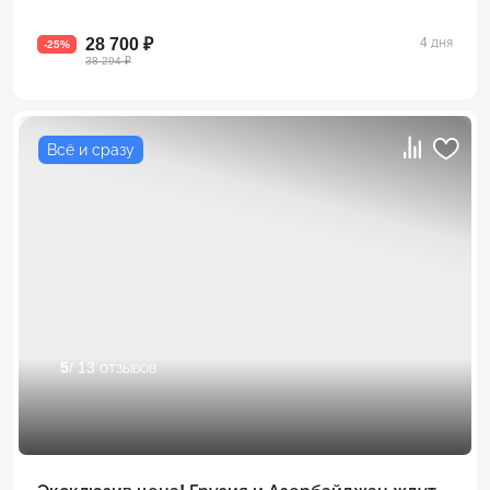
28 700 ₽
4 дня
-25%
38 294 ₽
Всё и сразу
5
/ 13 отзывов