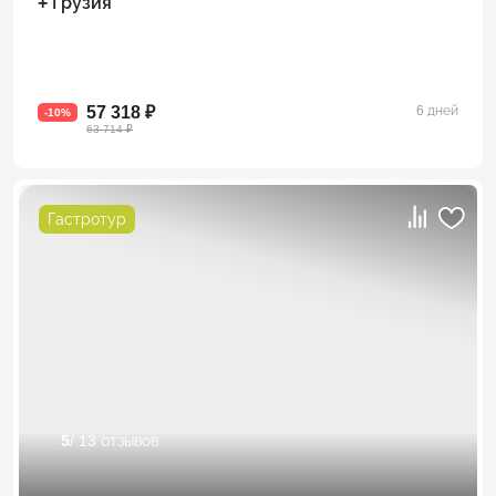
+ Грузия
57 318 ₽
6 дней
-10%
63 714 ₽
Гастротур
5
/ 13 отзывов