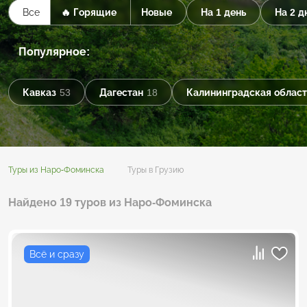
Все
🔥 Горящие
Новые
На 1 день
На 2 д
Популярное:
Кавказ
53
Дагестан
18
Калининградская област
Туры из Наро-Фоминска
Туры в Грузию
Найдено 19 туров из Наро-Фоминска
Всё и сразу