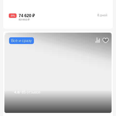
74 620 ₽
8 дней
-9%
82 902 ₽
Всё и сразу
4.8
/ 85 отзывов