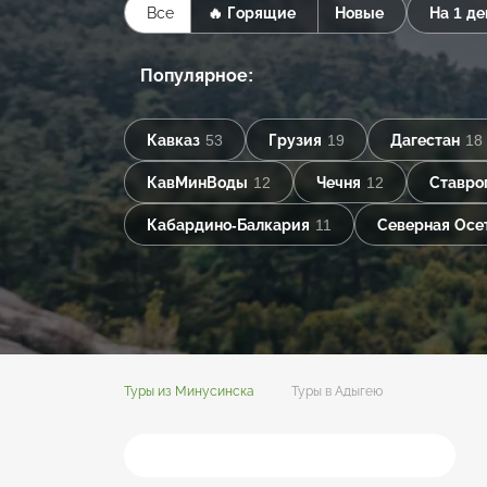
Все
🔥 Горящие
Новые
На 1 де
Популярное:
Кавказ
53
Грузия
19
Дагестан
18
КавМинВоды
12
Чечня
12
Ставро
Кабардино-Балкария
11
Северная Осе
Туры из Минусинска
Туры в Адыгею