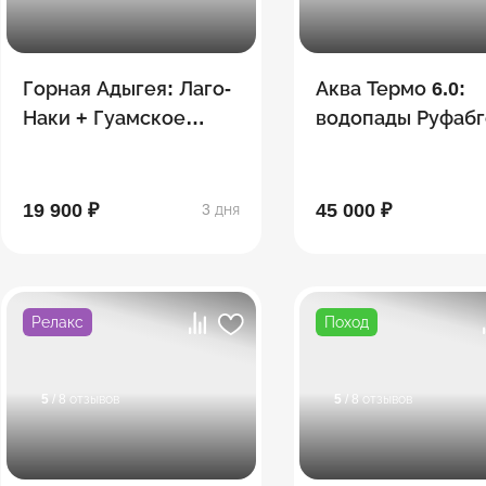
Горная Адыгея: Лаго-
Аква Термо 6.0:
Наки + Гуамское
водопады Руфабг
ущелье
Хаджохская тесн
Лаго-Наки,
термальные
19 900 ₽
45 000 ₽
3 дня
источники
Релакс
Поход
5
/ 8 отзывов
5
/ 8 отзывов