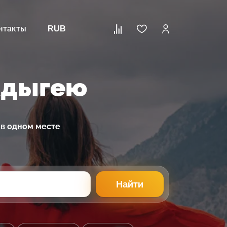
нтакты
RUB
Адыгею
 в одном месте
Найти