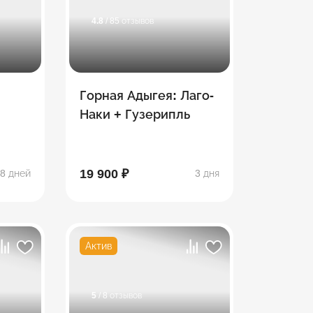
4.8
/ 85 отзывов
Горная Адыгея: Лаго-
Наки + Гузерипль
19 900 ₽
8 дней
3 дня
Актив
5
/ 8 отзывов