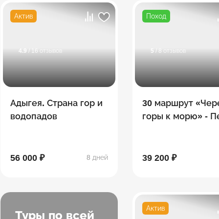
Актив
Поход
4.9
/ 16 отзывов
5
/ 8 отзывов
Адыгея. Страна гор и
30 маршрут «Чер
водопадов
горы к морю» - 
поход по Тридца
56 000 ₽
39 200 ₽
8 дней
Актив
Туры по всей