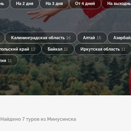
нь
На 2 дня
На 3 дня
От 4 дней
На выходн
Калининградская область
16
Алтай
15
Азерба
польский край
12
Байкал
11
Иркутская область
11
тия
11
Найдено 7 туров из Минусинска