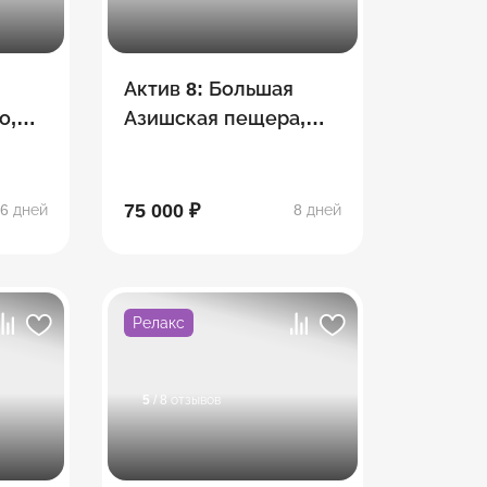
Актив 8: Большая
о,
Азишская пещера,
ина,
сплав, Экстрим-парк
"Мишоко",
Сахрайские
75 000 ₽
6 дней
8 дней
водопады, Гузерипль
Релакс
5
/ 8 отзывов