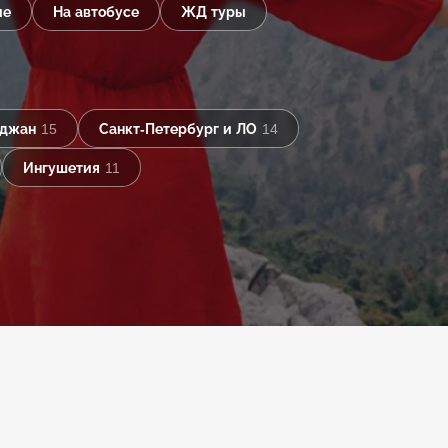
ые
На автобусе
ЖД туры
йджан
15
Санкт-Петербург и ЛО
14
Ингушетия
11