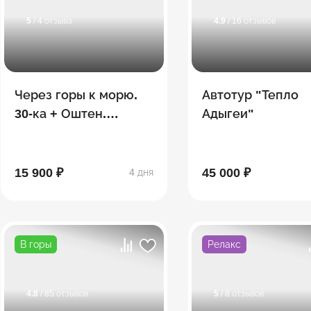
5
/ 4 отзыва
4.9
/ 16 отзывов
Через горы к морю.
Автотур "Тепло
30-ка + Оштен.
Адыгеи"
Сентябрь
15 900 ₽
45 000 ₽
4 дня
В горы
Релакс
4.8
/ 85 отзывов
5
/ 8 отзывов