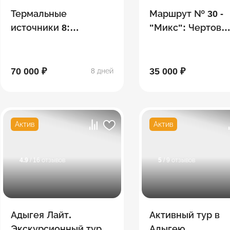
Термальные
Маршрут № 30 -
источники 8:
"Микс": Чертов
Хаджохская Теснина,
палец, гора Фишт
водопады Руфабго,
Белореченский
эко-ферма, Лаго-Наки
перевал, водопа
70 000 ₽
35 000 ₽
8 дней
Актив
Актив
4.9
/ 16 отзывов
5
/ 9 отзывов
Адыгея Лайт.
Активный тур в
Экскурсионный тур
Адыгею