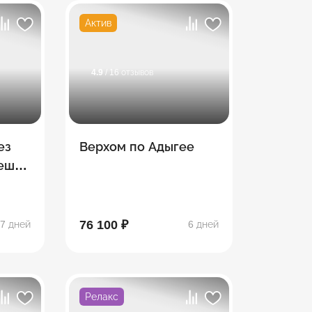
Актив
4.9
/ 16 отзывов
ез
Верхом по Адыгее
Пеший
тке
76 100 ₽
7 дней
6 дней
Релакс