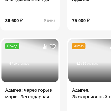
36 600 ₽
75 000 ₽
6 дней
Поход
Актив
5
/ 10 отзывов
4.9
/ 16 отзывов
Адыгея: через горы к
Адыгея.
морю. Легендарная
Экскурсионный т
"Тридцатка" + сплав