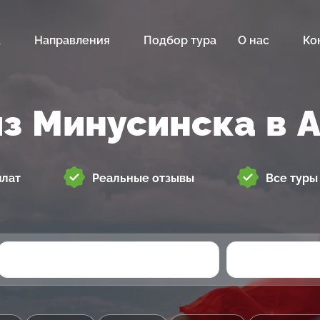
а
Направления
Подбор тура
О нас
Ко
из Минусинска в 
плат
Реальные отзывы
Все туры