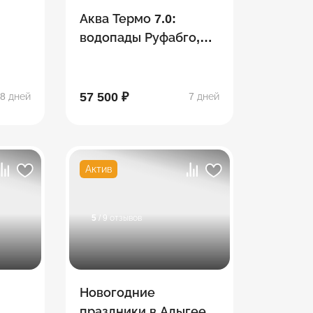
Аква Термо 7.0:
водопады Руфабго,
,
Хаджохская теснина,
Лаго-Наки,
ды
термальные
57 500 ₽
8 дней
7 дней
источники
Актив
5
/ 9 отзывов
Новогодние
праздники в Адыгее