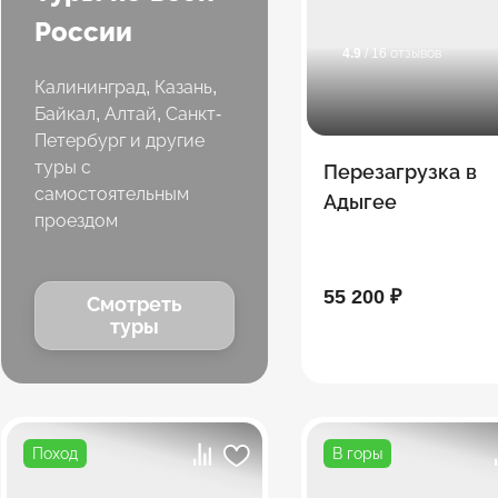
России
4.9
/ 16 отзывов
Калининград, Казань,
Байкал, Алтай, Санкт-
Петербург и другие
туры с
Перезагрузка в
самостоятельным
Адыгее
проездом
55 200 ₽
Смотреть
туры
Поход
В горы