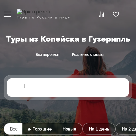
Туры по России и миру
Туры из Копейска в Гузерипль
Без переплат
Реальные отзывы
|
Все
🔥 Горящие
Новые
На 1 день
На 2 д