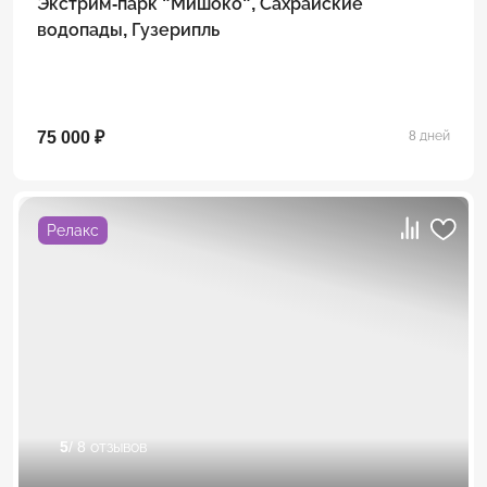
Экстрим-парк "Мишоко", Сахрайские
водопады, Гузерипль
75 000 ₽
8 дней
Релакс
5
/ 8 отзывов