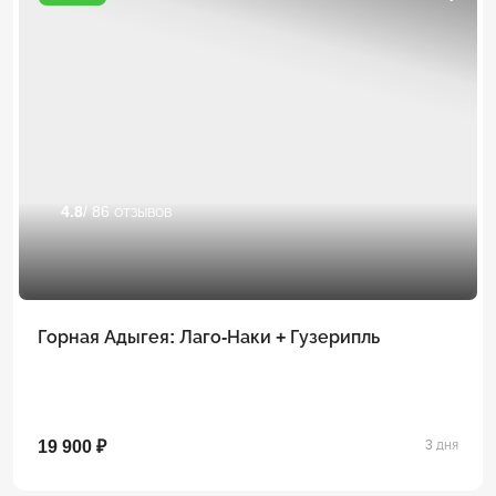
4.8
/ 86 отзывов
Горная Адыгея: Лаго-Наки + Гузерипль
19 900 ₽
3 дня