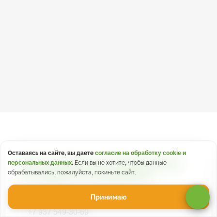
Оставаясь на сайте, вы даете
согласие на обработку cookie и
Есть вопросы? Подскажем
персональных данных
.
Если вы не хотите, чтобы данные
обрабатывались, пожалуйста, покиньте сайт.
по турам из Копейска!
Принимаю
MAX
+7 937 549-30-69