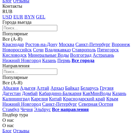
Блог
Отзывы
Контакты
RUB
USD
EUR
BYN
GEL
Города выезда
Популярные
Все (А-Я)
Краснодар
Ростов-на-Дону
Москва
Санкт-Петербург
Воронеж
Новороссийск
Сочи
Владикавказ
Ставрополь
Пятигорск
Кисловодск
Минеральные Воды
Волгоград
Астрахань
Нижний Новгород
Казань
Пермь
Все города
Направления
Популярные
Все (А-Я)
Абхазия
Адыгея
Алтай
Архыз
Байкал
Беларусь
Грузия
Дагестан
Домбай
Кабардино-Балкария
КавМинВоды
Казань
Калининград
Карелия
Китай
Краснодарский край
Крым
Нижний Новгород
Санкт-Петербург
Северная Осетия
Стамбул
Чечня
Эльбрус
Все направления
Подбор тура
О нас
О нас
Блог
Отзывы