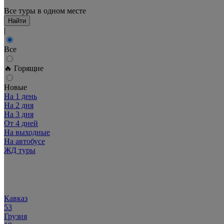
Все туры в одном месте
Найти
|
Все
🔥 Горящие
Новые
На 1 день
На 2 дня
На 3 дня
От 4 дней
На выходные
На автобусе
ЖД туры
Популярное:
Кавказ
53
Грузия