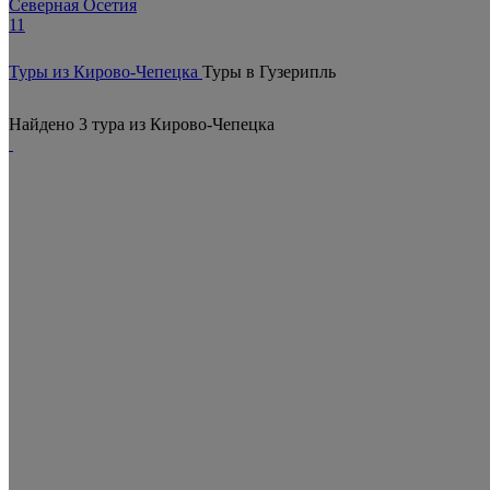
Северная Осетия
11
Туры из Кирово-Чепецка
Туры в Гузерипль
Найдено 3 тура из Кирово-Чепецка