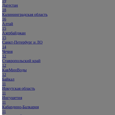
19
Дагестан
18
Калининградская область
16
Алтай
15
Азербайджан
15
Санкт-Петербург и ЛО
14
Чечня
12
Ставропольский край
12
КавМинВоды
12
Байкал
11
Иркутская область
11
Ингушетия
11
Кабардино-Балкария
11