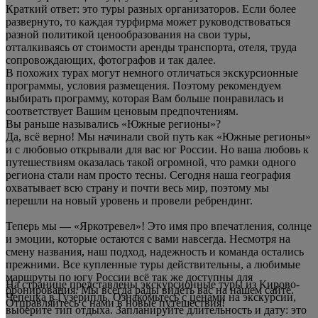
Краткий ответ: это туры разных организаторов. Если более
развернуто, то каждая турфирма может руководствоваться
разной политикой ценообразования на свои туры,
отталкиваясь от стоимости аренды транспорта, отеля, труда
сопровождающих, фотографов и так далее.
В похожих турах могут немного отличаться экскурсионные
программы, условия размещения. Поэтому рекомендуем
выбирать программу, которая Вам больше понравилась и
соответствует Вашим ценовым предпочтениям.
Вы раньше назывались «Южные регионы»?
Да, всё верно! Мы начинали свой путь как «Южные регионы»
и с любовью открывали для вас юг России. Но ваша любовь к
путешествиям оказалась такой огромной, что рамки одного
региона стали нам просто тесны. Сегодня наша география
охватывает всю страну и почти весь мир, поэтому мы
перешли на новый уровень и провели ребрендинг.
Теперь мы — «Яркотревел»! Это имя про впечатления, солнце
и эмоции, которые остаются с вами навсегда. Несмотря на
смену названия, наш подход, надежность и команда остались
прежними. Все купленные туры действительны, а любимые
маршруты по югу России всё так же доступны для
На странице представлены экскурсионные туры из Кирово-
бронирования. Мы всегда рады видеть вас на нашем сайте.
Чепецка в Гузерипль. Ознакомьтесь с ценами на экскурсии,
Отправляйтесь с нами в новые путешествия!
выберите тип отдыха. Запланируйте длительность и дату: это