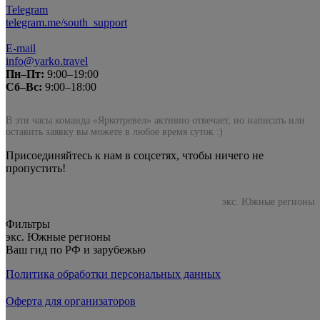
Telegram
telegram.me/south_support
E-mail
info@yarko.travel
Пн–Пт:
9:00–19:00
Сб–Вс:
9:00–18:00
В эти часы команда «Яркотревел» активно отвечает, но написать или
оставить заявку вы можете в любое время суток :)
Присоединяйтесь к нам в соцсетях, чтобы ничего не
пропустить!
экс. Южные регионы
Фильтры
экс. Южные регионы
Ваш гид по РФ и зарубежью
Политика обработки персональных данных
Оферта для организаторов