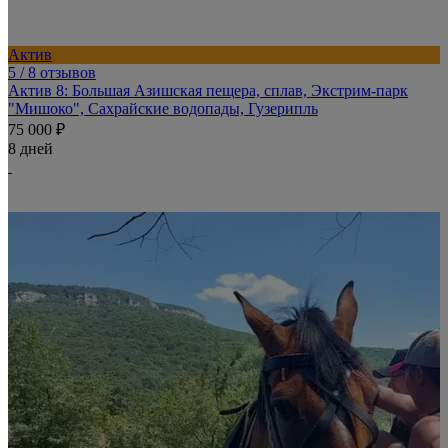
Актив
5
/ 8 отзывов
Актив 8: Большая Азишская пещера, сплав, Экстрим-парк
"Мишоко", Сахрайские водопады, Гузерипль
75 000 ₽
8 дней