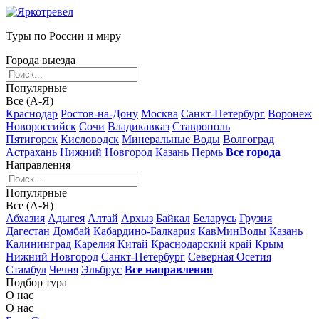
Туры по России и миру
Города выезда
Популярные
Все (А-Я)
Краснодар
Ростов-на-Дону
Москва
Санкт-Петербург
Воронеж
Новороссийск
Сочи
Владикавказ
Ставрополь
Пятигорск
Кисловодск
Минеральные Воды
Волгоград
Астрахань
Нижний Новгород
Казань
Пермь
Все города
Направления
Популярные
Все (А-Я)
Абхазия
Адыгея
Алтай
Архыз
Байкал
Беларусь
Грузия
Дагестан
Домбай
Кабардино-Балкария
КавМинВоды
Казань
Калининград
Карелия
Китай
Краснодарский край
Крым
Нижний Новгород
Санкт-Петербург
Северная Осетия
Стамбул
Чечня
Эльбрус
Все направления
Подбор тура
О нас
О нас