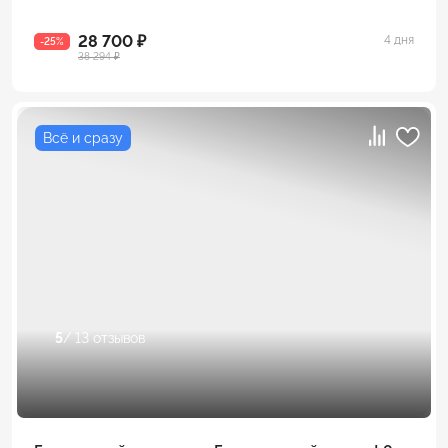
28 700 ₽
4 дня
-25%
38 294 ₽
Всё и сразу
5
/ 13 отзывов