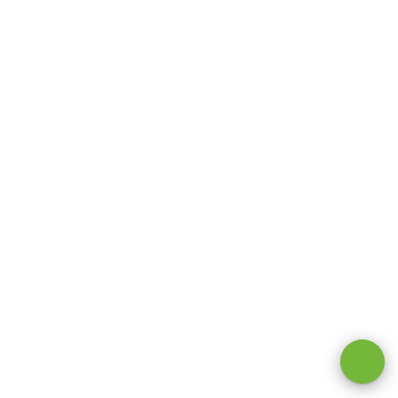
Оставаясь на сайте, вы даете
согласие на обработку cookie и
персональных данных
.
Принимаю