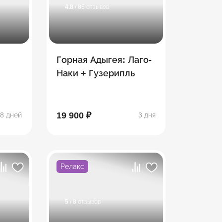
4.8
/ 85 отзывов
Горная Адыгея: Лаго-
Наки + Гузерипль
19 900 ₽
8 дней
3 дня
Релакс
5
/ 8 отзывов