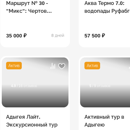
Маршрут № 30 -
Аква Термо 7.0:
"Микс": Чертов
водопады Руфабг
палец, гора Фишт,
Хаджохская тесн
Белореченский
Лаго-Наки,
перевал, водопады
термальные
35 000 ₽
57 500 ₽
8 дней
источники
Актив
Актив
4.9
/ 16 отзывов
5
/ 9 отзывов
Адыгея Лайт.
Активный тур в
Экскурсионный тур
Адыгею