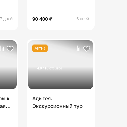
90 400 ₽
7 дней
6 дней
Актив
4.9
/ 16 отзывов
ры к
Адыгея.
ая
Экскурсионный тур
лав