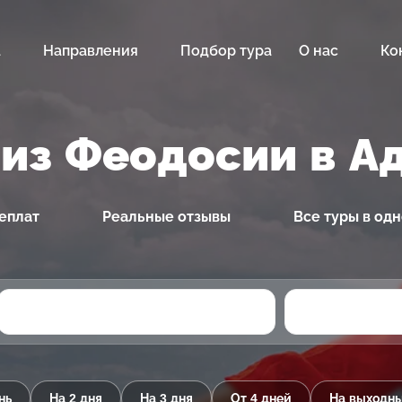
а
Направления
Подбор тура
О нас
Ко
 из Феодосии в А
еплат
Реальные отзывы
Все туры в од
нь
На 2 дня
На 3 дня
От 4 дней
На выходн