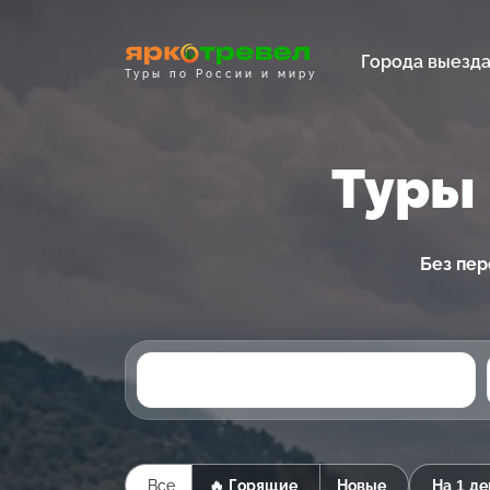
Города выезд
Туры по России и миру
Туры
Без пер
Все
🔥 Горящие
Новые
На 1 де