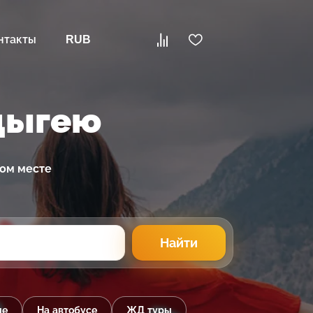
нтакты
RUB
дыгею
ном месте
Найти
ые
На автобусе
ЖД туры