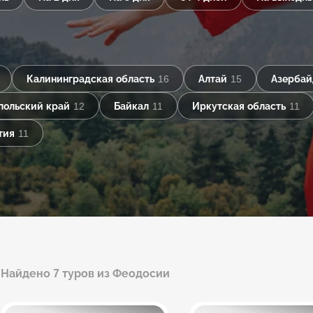
Калининградская область
16
Алтай
15
Азерба
польский край
12
Байкал
11
Иркутская область
11
тия
11
Найдено 7 туров из Феодосии