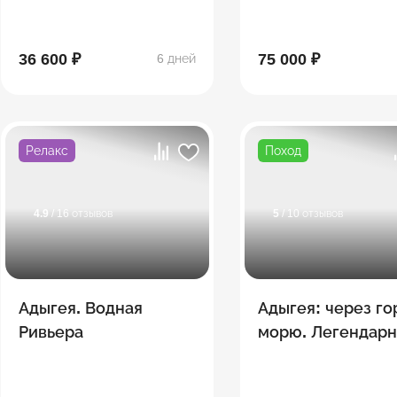
36 600 ₽
75 000 ₽
6 дней
Релакс
Поход
4.9
/ 16 отзывов
5
/ 10 отзывов
Адыгея. Водная
Адыгея: через го
Ривьера
морю. Легендарн
"Тридцатка" + сп