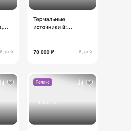
Термальные
,
источники 8:
парк
Хаджохская Теснина,
водопады Руфабго,
эко-ферма, Лаго-Наки
70 000 ₽
8 дней
8 дней
ипль
Релакс
5
/ 8 отзывов