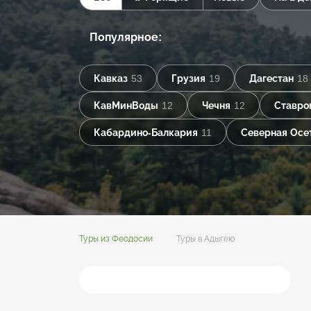
Популярное:
Кавказ
53
Грузия
19
Дагестан
18
КавМинВоды
12
Чечня
12
Ставро
Кабардино-Балкария
11
Северная Осе
Туры из Феодосии
Туры в Адыгею