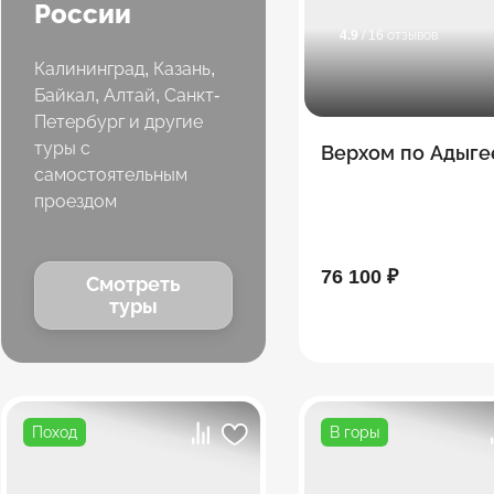
России
4.9
/ 16 отзывов
Калининград, Казань,
Байкал, Алтай, Санкт-
Петербург и другие
туры с
Верхом по Адыге
самостоятельным
проездом
76 100 ₽
Смотреть
туры
Поход
В горы