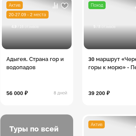
Актив
Поход
20-27.09 - 2 места
4.9
/ 16 отзывов
5
/ 8 отзывов
Адыгея. Страна гор и
30 маршрут «Чер
водопадов
горы к морю» - 
поход по Тридца
56 000 ₽
39 200 ₽
8 дней
Актив
Туры по всей