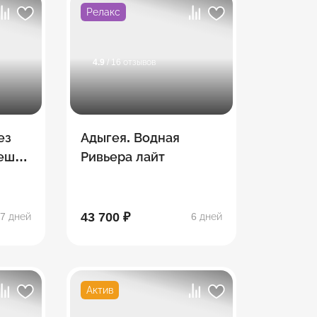
Релакс
4.9
/ 16 отзывов
ез
Адыгея. Водная
Пеший
Ривьера лайт
тке
43 700 ₽
7 дней
6 дней
Актив