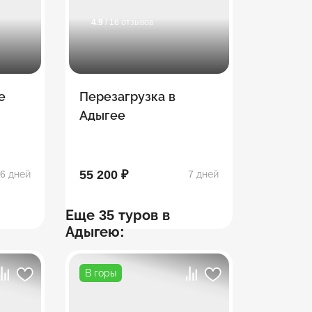
4.9
/ 16 отзывов
е
Перезагрузка в
Адыгее
55 200 ₽
6 дней
7 дней
Еще 35 туров в
Адыгею:
В горы