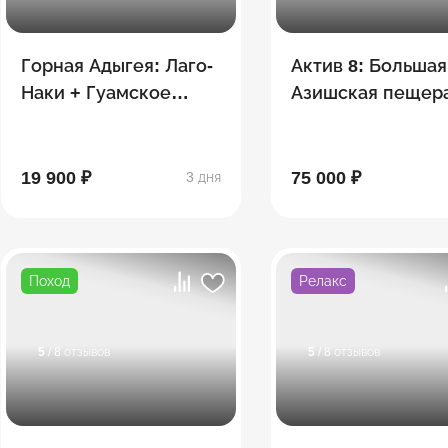
Горная Адыгея: Лаго-
Актив 8: Большая
Наки + Гуамское
Азишская пещера
ущелье
сплав, Экстрим-
"Мишоко",
Сахрайские
19 900 ₽
75 000 ₽
3 дня
водопады, Гузер
Поход
Релакс
5
/ 8 отзывов
5
/ 8 отзывов