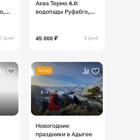
Аква Термо 6.0:
о,
водопады Руфабго,
ина,
Хаджохская теснина,
Лаго-Наки,
термальные
45 000 ₽
7 дней
6 дней
источники
Актив
5
/ 9 отзывов
Новогодние
праздники в Адыгее