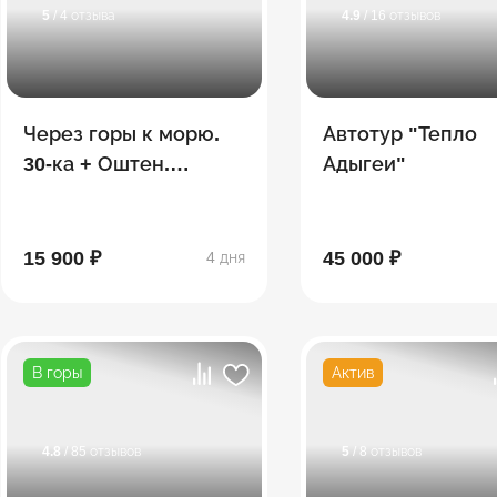
5
/ 4 отзыва
4.9
/ 16 отзывов
Через горы к морю.
Автотур "Тепло
30-ка + Оштен.
Адыгеи"
Сентябрь
15 900 ₽
45 000 ₽
4 дня
В горы
Актив
4.8
/ 85 отзывов
5
/ 8 отзывов