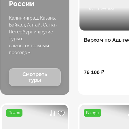
России
4.9
/ 16 отзывов
Калининград, Казань,
Байкал, Алтай, Санкт-
Петербург и другие
туры с
Верхом по Адыге
самостоятельным
проездом
76 100 ₽
Смотреть
туры
Поход
В горы