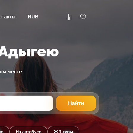
нтакты
RUB
 Адыгею
ном месте
Найти
ые
На автобусе
ЖД туры