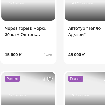
5
/ 4 отзыва
4.9
/ 16 отзывов
Через горы к морю.
Автотур "Тепло
30-ка + Оштен.
Адыгеи"
Сентябрь
15 900 ₽
45 000 ₽
4 дня
Релакс
Релакс
5
/ 8 отзывов
5
/ 8 отзывов