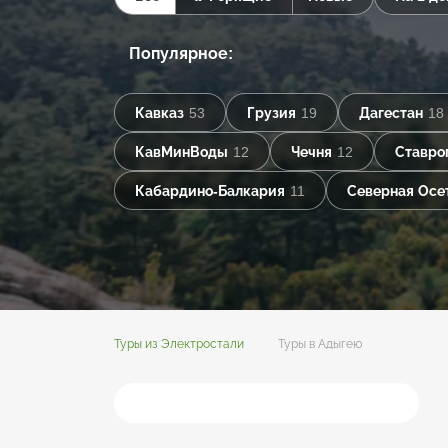
Популярное:
Кавказ
53
Грузия
19
Дагестан
18
КавМинВоды
12
Чечня
12
Ставро
Кабардино-Балкария
11
Северная Осе
Туры из Электростали
Туры в Адыгею