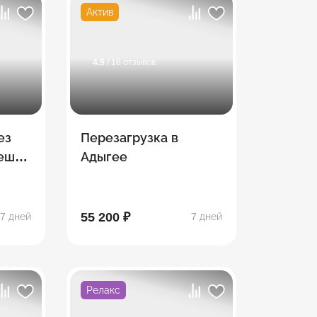
Актив
4.9
/ 16 отзывов
ез
Перезагрузка в
Пеший
Адыгее
тке
55 200 ₽
7 дней
7 дней
Релакс