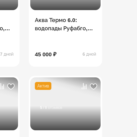
Аква Термо 6.0:
о,
водопады Руфабго,
ина,
Хаджохская теснина,
Лаго-Наки,
термальные
45 000 ₽
7 дней
6 дней
источники
Актив
5
/ 8 отзывов