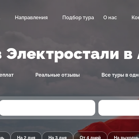
а
Направления
Подбор тура
О нас
Ко
з Электростали в
еплат
Реальные отзывы
Все туры в од
нь
На 2 дня
На 3 дня
От 4 дней
На выходн