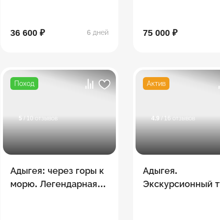
36 600 ₽
75 000 ₽
6 дней
Поход
Актив
5
/ 10 отзывов
4.9
/ 16 отзывов
Адыгея: через горы к
Адыгея.
морю. Легендарная
Экскурсионный т
"Тридцатка" + сплав