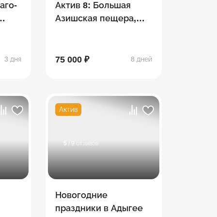
аго-
Актив 8: Большая
Азишская пещера,
сплав, Экстрим-парк
"Мишоко",
Сахрайские
75 000 ₽
3 дня
8 дней
водопады, Гузерипль
Актив
5
/ 9 отзывов
Новогодние
праздники в Адыгее