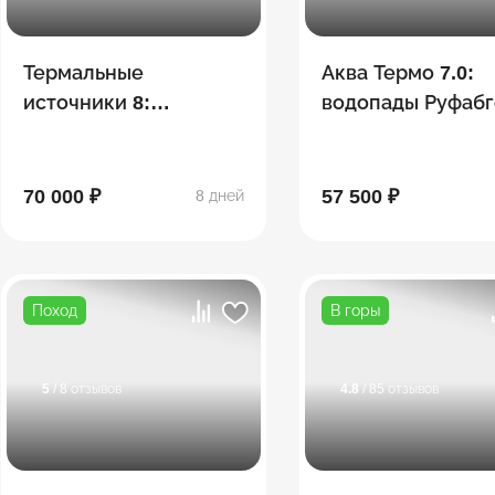
Термальные
Аква Термо 7.0:
источники 8:
водопады Руфабг
Хаджохская Теснина,
Хаджохская тесн
водопады Руфабго,
Лаго-Наки,
эко-ферма, Лаго-Наки
термальные
70 000 ₽
57 500 ₽
8 дней
источники
Поход
В горы
5
/ 8 отзывов
4.8
/ 85 отзывов