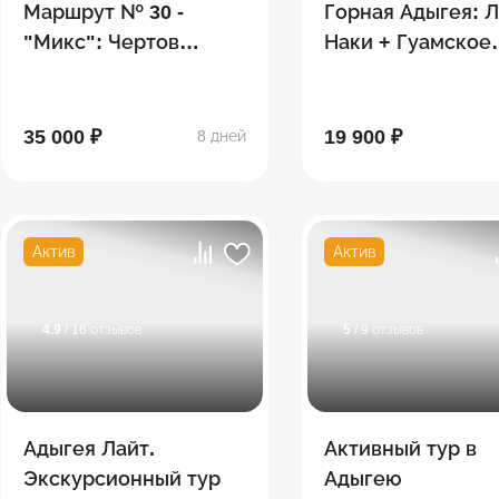
Маршрут № 30 -
Горная Адыгея: Л
"Микс": Чертов
Наки + Гуамское
палец, гора Фишт,
ущелье
Белореченский
перевал, водопады
35 000 ₽
19 900 ₽
8 дней
Актив
Актив
4.9
/ 16 отзывов
5
/ 9 отзывов
Адыгея Лайт.
Активный тур в
Экскурсионный тур
Адыгею