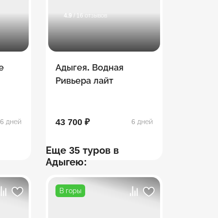
4.9
/ 16 отзывов
е
Адыгея. Водная
Ривьера лайт
43 700 ₽
6 дней
6 дней
Еще 35 туров в
Адыгею:
В горы