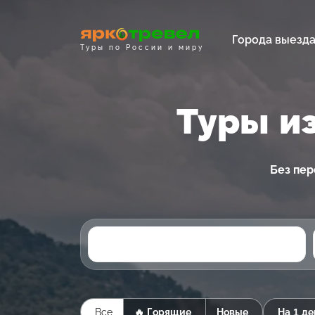
Города выезд
Туры по России и миру
Туры и
Без пер
Все
🔥 Горящие
Новые
На 1 де