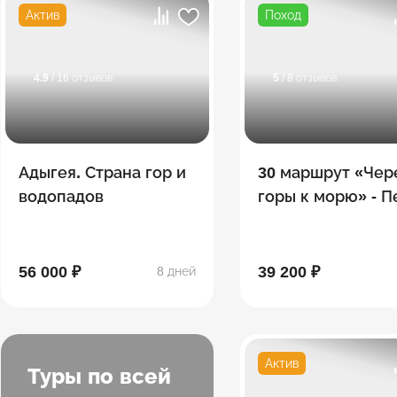
Актив
Поход
4.9
/ 16 отзывов
5
/ 8 отзывов
Адыгея. Страна гор и
30 маршрут «Чер
водопадов
горы к морю» - 
поход по Тридца
56 000 ₽
39 200 ₽
8 дней
Актив
Туры по всей