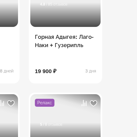
4.8
/ 85 отзывов
Горная Адыгея: Лаго-
Наки + Гузерипль
19 900 ₽
8 дней
3 дня
Релакс
5
/ 8 отзывов