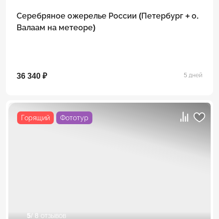
Серебряное ожерелье России (Петербург + о.
Валаам на метеоре)
36 340 ₽
5 дней
Горящий
Фототур
5
/ 8 отзывов