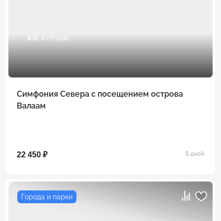
4.5
/ 4 отзыва
Симфония Севера с посещением острова
Валаам
22 450 ₽
5 дней
Города и парки