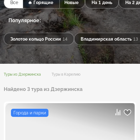
Все
🔥 Горящие
Новые
На 1 день
На 2 д
Популярное:
Золотое кольцо России
14
Владимирская область
13
Туры из Дзержинска
Туры в Карелию
Найдено 3 тура из Дзержинска
Города и парки