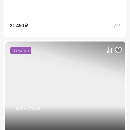
31 450 ₽
3 дня
Этнотур
4.8
/ 4 отзыва