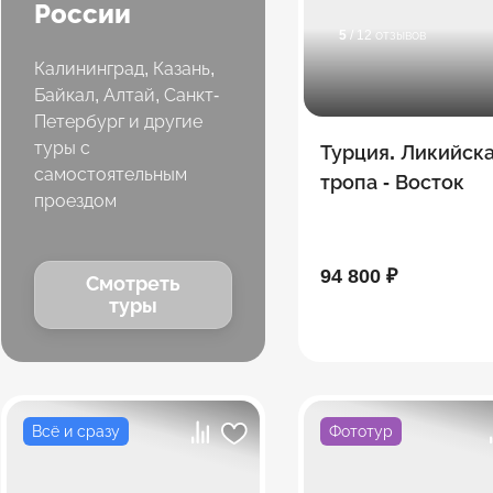
России
5
/ 12 отзывов
Калининград, Казань,
Байкал, Алтай, Санкт-
Петербург и другие
туры с
Турция. Ликийск
самостоятельным
тропа - Восток
проездом
94 800 ₽
Смотреть
туры
Всё и сразу
Фототур