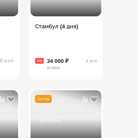
Стамбул (4 дня)
34 000 ₽
8 дней
4 дня
-8%
37 000 ₽
Актив
5
/ 3 отзыва