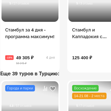
5
/ 17 отзывов
5
/ 3 отзыва
Стамбул за 4 дня -
Стамбул и
программа максимум!
Каппадокия с
фотографом!
49 305 ₽
125 400 ₽
4 дня
-15%
58 045 ₽
Еще 39 туров в Турцию:
Города и парки
Восхождение
14-21.08 - 2 места
4.8
/ 57 отзывов
5
/ 7 отзывов