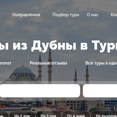
а
Направления
Подбор тура
О нас
Ко
ы из Дубны в Ту
еплат
Реальные отзывы
Все туры в од
нь
На 2 дня
На 3 дня
От 4 дней
На выходн