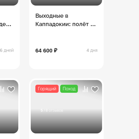
Выходные в
деть
Каппадокии: полёт на
шаре, сафари, конная
прогулка
64 600 ₽
6 дней
4 дня
Горящий
Поход
5
/ 8 отзывов