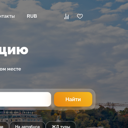
нтакты
RUB
рцию
ном месте
Найти
ые
На автобусе
ЖД туры