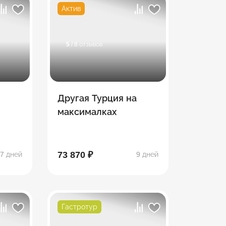
Актив
5
/ 8 отзывов
Другая Турция на
максималках
73 870 ₽
7 дней
9 дней
Гастротур