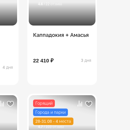
4.6
/ 22 отзыва
Каппадокия + Амасья
22 410 ₽
3 дня
4 дня
Горящий
Города и парки
28-31.08 - 4 места
4.7
/ 103 отзыва