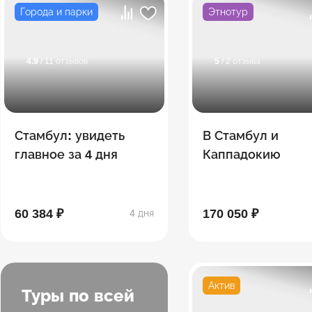
Города и парки
Этнотур
4.9
/ 11 отзывов
5
/ 2 отзыва
Стамбул: увидеть
В Стамбул и
главное за 4 дня
Каппадокию
60 384 ₽
170 050 ₽
4 дня
Актив
Туры по всей