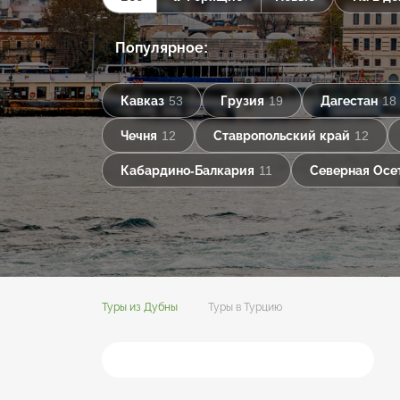
Популярное:
Кавказ
53
Грузия
19
Дагестан
18
Чечня
12
Ставропольский край
12
Кабардино-Балкария
11
Северная Осе
Туры из Дубны
Туры в Турцию