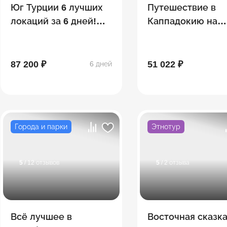
Юг Турции 6 лучших
Путешествие в
локаций за 6 дней!
Каппадокию на
Море, яхта, пляжи
любые ваши дат
87 200 ₽
51 022 ₽
6 дней
Города и парки
Этнотур
5
/ 12 отзывов
5
/ 2 отзыва
Всё лучшее в
Восточная сказк