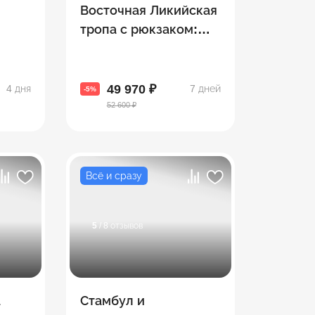
Восточная Ликийская
тропа с рюкзаком:
ы
горы, море и древняя
Ликия
49 970 ₽
4 дня
7 дней
-5%
52 600 ₽
Всё и сразу
5
/ 8 отзывов
а
Стамбул и