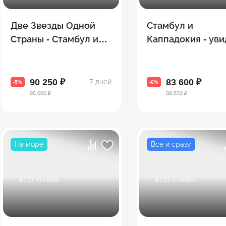
Две Звезды Одной
Стамбул и
Страны - Стамбул и
Каппадокия - уви
Каппадокия за 7
всё за 6 дней!
дней!
90 250 ₽
83 600 ₽
7 дней
-5%
-6%
95 000 ₽
89 870 ₽
На море
Всё и сразу
5
/ 17 отзывов
5
/ 17 отзывов