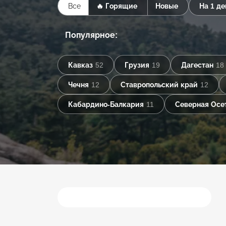
Все
🔥 Горящие
Новые
На 1 де
Популярное:
Кавказ
52
Грузия
19
Дагестан
18
Чечня
12
Ставропольский край
12
Кабардино-Балкария
11
Северная Осе