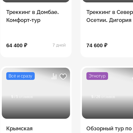
Треккинг в Домбае.
Треккинг в Севе
Комфорт-тур
Осетии. Дигория
64 400 ₽
74 600 ₽
7 дней
Всё и сразу
Этнотур
5
/ 5 отзывов
5
/ 26 отзывов
Крымская
Обзорный тур по