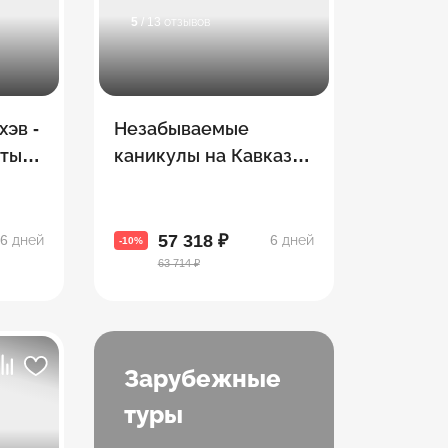
5
/ 13 отзывов
хэв -
Незабываемые
ты! 8
каникулы на Кавказе.
за 5
Армения + Грузия
57 318 ₽
6 дней
6 дней
-10%
63 714 ₽
Зарубежные
туры