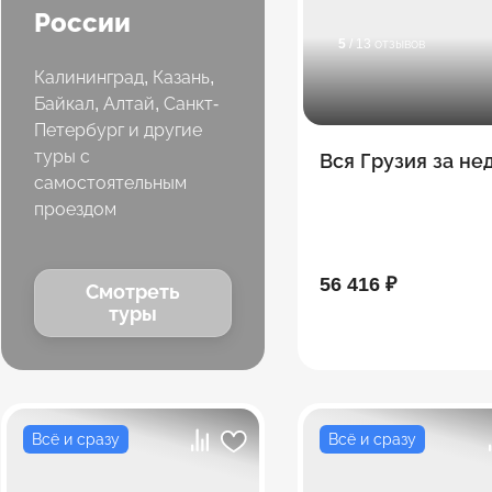
России
5
/ 13 отзывов
Калининград, Казань,
Байкал, Алтай, Санкт-
Петербург и другие
туры с
Вся Грузия за н
самостоятельным
проездом
56 416 ₽
Смотреть
туры
Всё и сразу
Всё и сразу