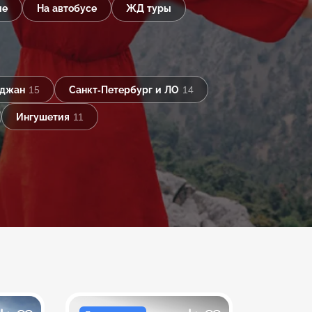
ые
На автобусе
ЖД туры
йджан
15
Санкт-Петербург и ЛО
14
Ингушетия
11