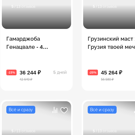
5
/ 13 отзывов
5
/ 13 отзывов
Гамарджоба
Грузинский маст 
Генацвале - 4
Грузия твоей меч
топовые экскурсии в
топовых городов 
одном путешествии
дней!
36 244 ₽
45 264 ₽
5 дней
-15%
-20%
42 640 ₽
56 580 ₽
Всё и сразу
Всё и сразу
5
/ 13 отзывов
5
/ 13 отзывов