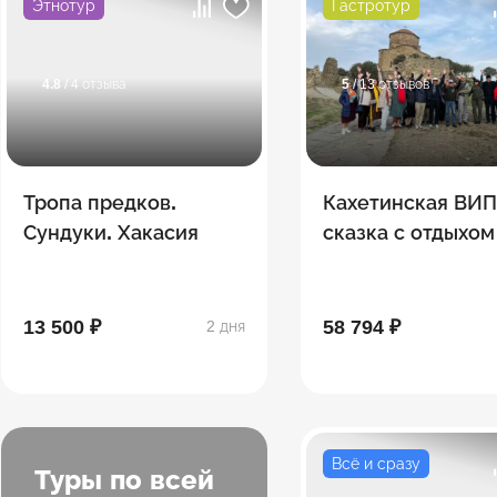
Этнотур
Гастротур
4.8
/ 4 отзыва
5
/ 13 отзывов
Тропа предков.
Кахетинская ВИ
Сундуки. Хакасия
сказка с отдыхом
загородном голь
-комплексе 5***
13 500 ₽
58 794 ₽
2 дня
Всё и сразу
Туры по всей