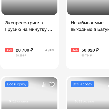
Экспресс-трип: в
Незабываемые
Грузию на минутку –
выходные в Бату
3 топовых экскурсии
за 4 дня
28 700 ₽
50 020 ₽
4 дня
-25%
-14%
38 294 ₽
58 794 ₽
Всё и сразу
Всё и сразу
5
/ 13 отзывов
5
/ 13 отзывов