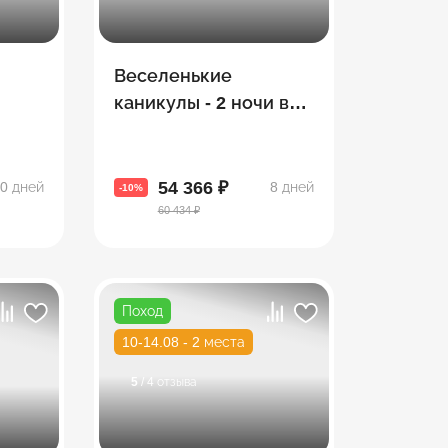
Веселенькие
каникулы - 2 ночи в
Тбилиси и 5 в Батуми
я
(экскурсии + море)
54 366 ₽
0 дней
8 дней
-10%
60 434 ₽
Поход
10-14.08 - 2 места
5
/ 4 отзыва