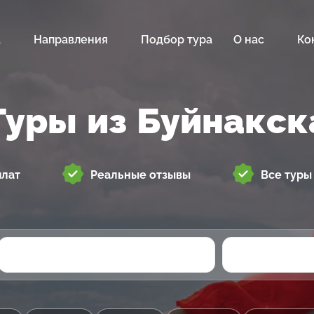
а
Направления
Подбор тура
О нас
Ко
Туры из Буйнакск
плат
Реальные отзывы
Все туры