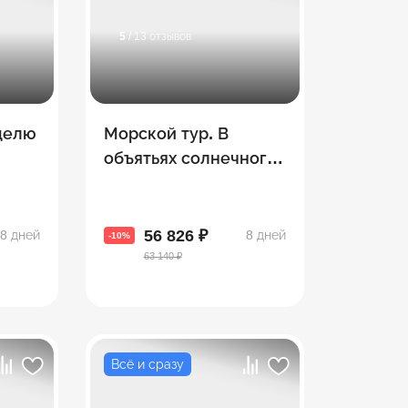
5
/ 13 отзывов
еделю
Морской тур. В
объятьях солнечного
Батуми
56 826 ₽
8 дней
8 дней
-10%
63 140 ₽
Всё и сразу