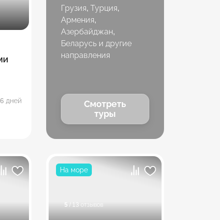
Грузия, Турция,
Армения,
Азербайджан,
Беларусь и другие
направления
ми
6 дней
Смотреть
туры
На море
5
/ 13 отзывов