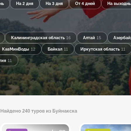
нь
На 2 дня
На 3 дня
От 4 дней
На выходн
Калининградская область
16
Алтай
15
Азерба
КавМинВоды
12
Байкал
11
Иркутская область
11
тия
11
Найдено 240 туров из Буйнакска