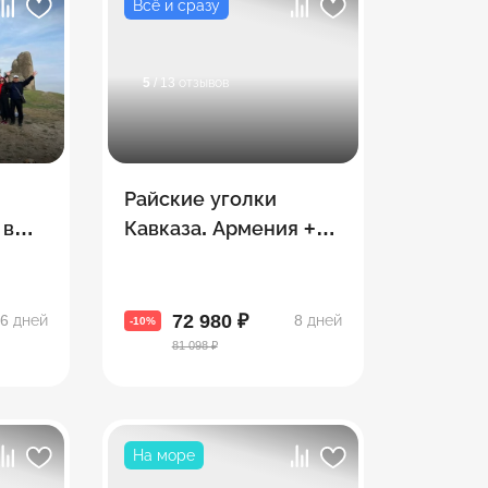
Всё и сразу
5
/ 13 отзывов
П
Райские уголки
 в
Кавказа. Армения +
ф
Грузия
72 980 ₽
6 дней
8 дней
-10%
81 098 ₽
На море