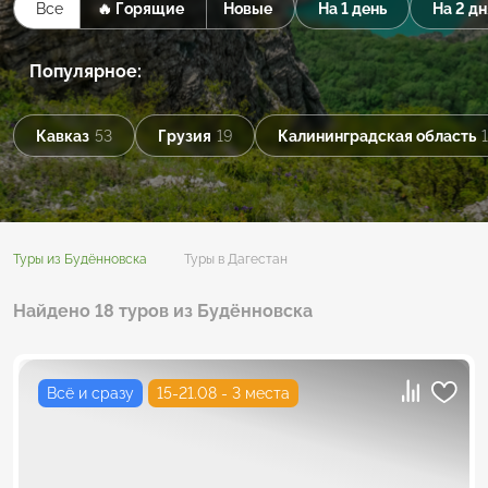
Все
🔥 Горящие
Новые
На 1 день
На 2 дн
Популярное:
Кавказ
53
Грузия
19
Калининградская область
Туры из Будённовска
Туры в Дагестан
Найдено 18 туров из Будённовска
Всё и сразу
15-21.08 - 3 места