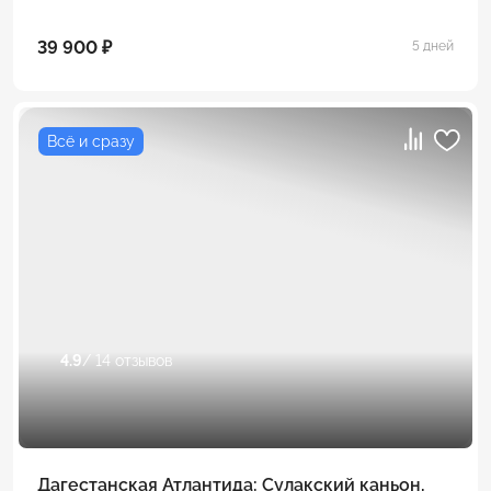
39 900 ₽
5 дней
Всё и сразу
4.9
/ 14 отзывов
Дагестанская Атлантида: Сулакский каньон,