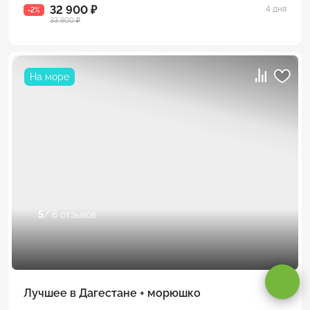
32 900 ₽
4 дня
-2%
33 900 ₽
На море
5
/ 6 отзывов
Оставаясь на сайте, вы даете
согласие на обработку cookie и
персональных данных
.
Принимаю
Лучшее в Дагестане + морюшко