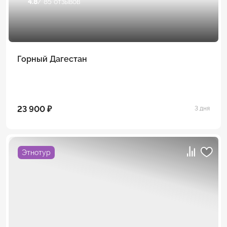
4.8
/ 85 отзывов
Горный Дагестан
23 900 ₽
3 дня
Этнотур