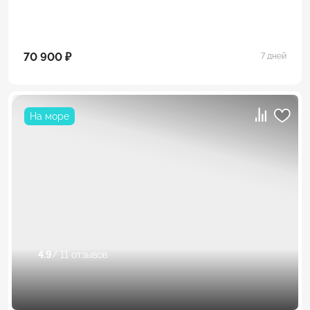
70 900 ₽
7 дней
На море
4.9
/ 11 отзывов