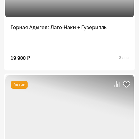
Горная Адыгея: Лаго-Наки + Гузерипль
19 900 ₽
3 дня
Актив