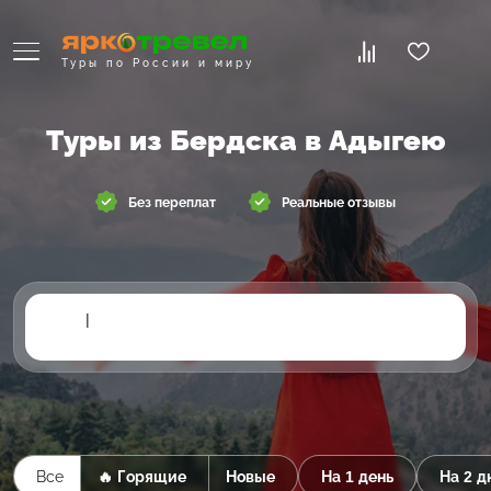
Туры по России и миру
Туры из Бердска в Адыгею
Без переплат
Реальные отзывы
|
Все
🔥 Горящие
Новые
На 1 день
На 2 д