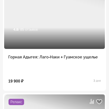
4.8
/ 85 отзывов
Горная Адыгея: Лаго-Наки + Гуамское ущелье
19 900 ₽
3 дня
Релакс