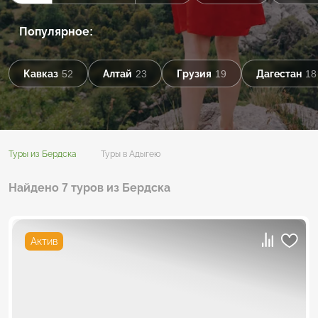
Популярное:
Кавказ
52
Алтай
23
Грузия
19
Дагестан
18
Туры из Бердска
Туры в Адыгею
Найдено 7 туров из Бердска
Актив