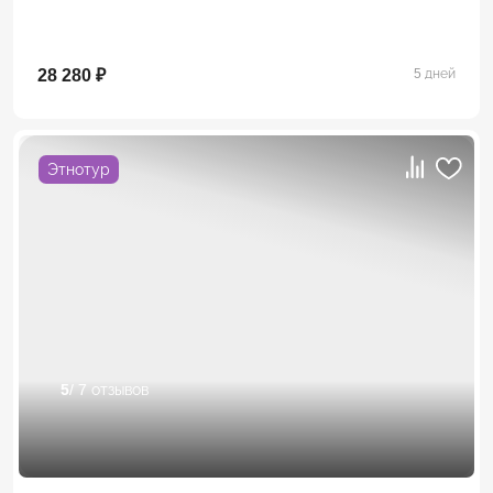
28 280 ₽
5 дней
Этнотур
5
/ 7 отзывов