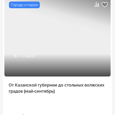
Города и парки
5
/ 7 отзывов
От Казанской губернии до стольных волжских
градов (май-сентябрь)