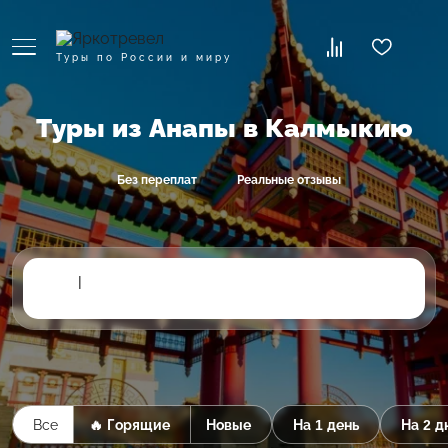
Туры по России и миру
Туры из Анапы в Калмыкию
Без переплат
Реальные отзывы
|
Все
🔥 Горящие
Новые
На 1 день
На 2 д