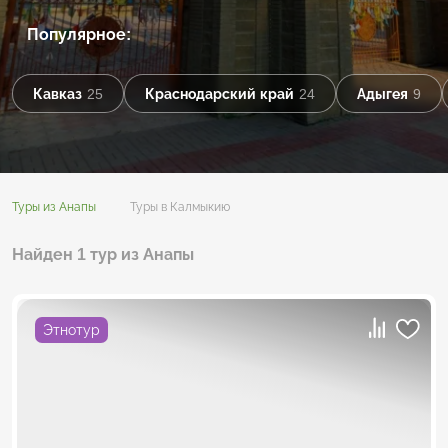
Популярное:
Кавказ
25
Краснодарский край
24
Адыгея
9
Туры из Анапы
Туры в Калмыкию
Найден 1 тур из Анапы
Этнотур