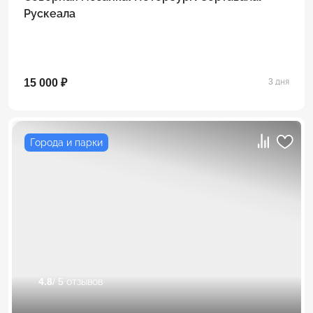
Рускеала
15 000 ₽
3 дня
Города и парки
4.8
/ 5 отзывов