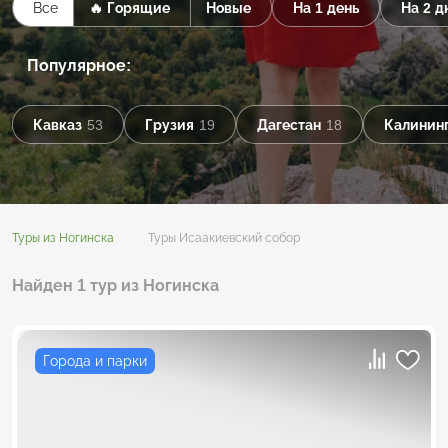
Все
🔥 Горящие
Новые
На 1 день
На 2 д
Популярное:
Кавказ
53
Грузия
19
Дагестан
18
Калининг
Туры из Ногинска
Туры Исаакиевский собор
Найден 1 тур из Ногинска
Города и парки