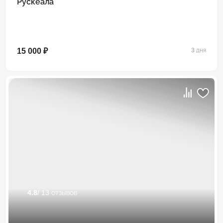
Рускеала
15 000 ₽
3 дня
4.8
/ 13 отзывов