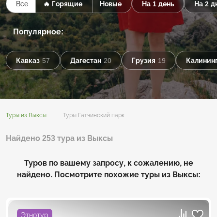
Все
🔥 Горящие
Новые
На 1 день
На 2 д
Популярное:
Кавказ
57
Дагестан
20
Грузия
19
Калининг
Туры из Выксы
Туры Гатчинский парк
Найдено 253 тура из Выксы
Туров по вашему запросу, к сожалению, не
найдено. Посмотрите похожие туры из Выксы:
Этнотур