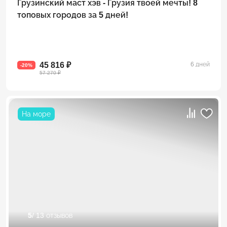
Грузинский маст хэв - Грузия твоей мечты! 8
топовых городов за 5 дней!
45 816 ₽
6 дней
-20%
57 270 ₽
На море
5
/ 13 отзывов