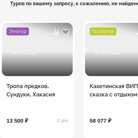
Туров по вашему запросу, к сожалению, не найден
Этнотур
Гастротур
4.8
/ 4 отзыва
5
/ 13 отзывов
Тропа предков.
Кахетинская ВИ
Сундуки. Хакасия
сказка с отдыхом
загородном голь
-комплексе 5***
13 500 ₽
58 077 ₽
2 дня