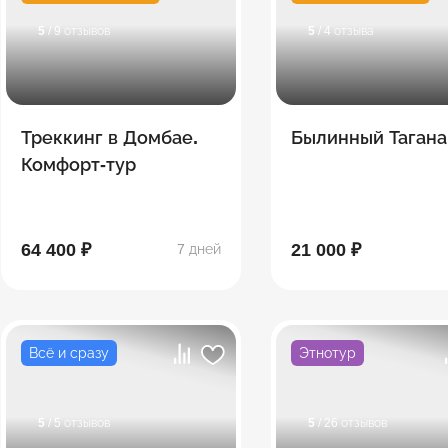
5
/ 9 отзывов
5
/ 4 отзыва
Треккинг в Домбае.
Былинный Тагана
Комфорт-тур
64 400 ₽
21 000 ₽
7 дней
Всё и сразу
Этнотур
5
/ 5 отзывов
5
/ 26 отзывов