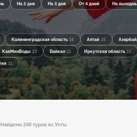
нь
На 2 дня
На 3 дня
От 4 дней
На выходн
Калининградская область
16
Алтай
15
Азерба
КавМинВоды
12
Байкал
11
Иркутская область
11
тия
11
Найдено 240 туров из Ухты