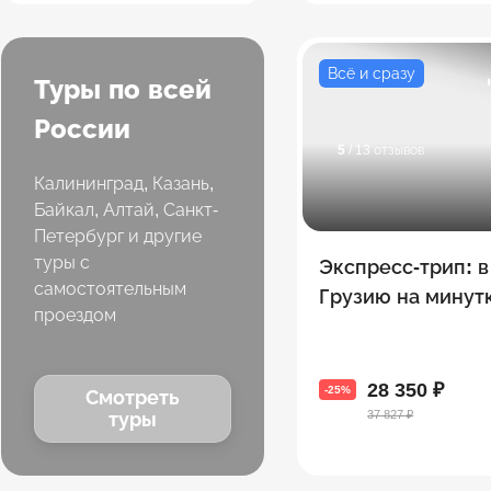
Всё и сразу
Туры по всей
России
5
/ 13 отзывов
Калининград, Казань,
Байкал, Алтай, Санкт-
Петербург и другие
туры с
Экспресс-трип: в
самостоятельным
Грузию на минутк
проездом
3 топовых экску
за 4 дня
28 350 ₽
-25%
Смотреть
37 827 ₽
туры