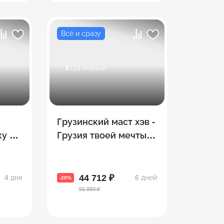
Всё и сразу
5
/ 13 отзывов
Грузинский маст хэв -
у –
Грузия твоей мечты! 8
рсии
топовых городов за 5
дней!
44 712 ₽
4 дня
6 дней
-20%
55 890 ₽