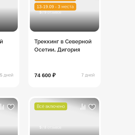
13-19.09 - 3 места
5
/ 9 отзывов
й
Треккинг в Северной
Осетии. Дигория
74 600 ₽
5 дней
7 дней
Всё включено
5
/ 8 отзывов