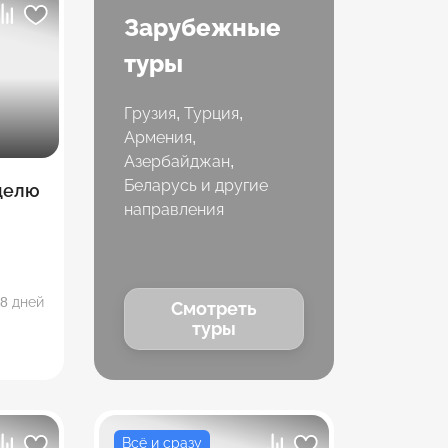
Зарубежные
туры
Грузия, Турция,
Армения,
Азербайджан,
Беларусь и другие
еделю
направления
8 дней
Смотреть
туры
Всё и сразу