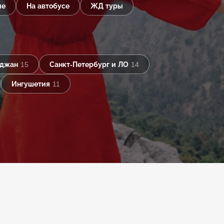
ые
На автобусе
ЖД туры
йджан
15
Санкт-Петербург и ЛО
14
Ингушетия
11