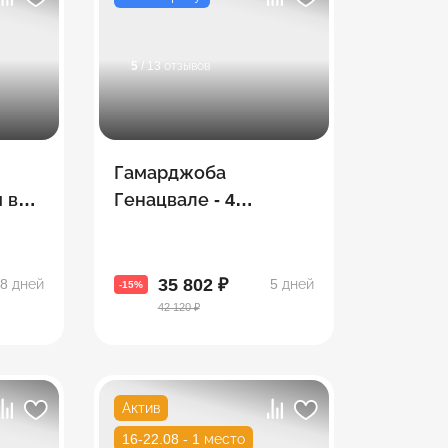
5
/ 13 отзывов
Гамарджоба
 в
Генацвале - 4
туми
топовые экскурсии в
е)
одном путешествии
35 802 ₽
8 дней
5 дней
-15%
42 120 ₽
Актив
16-22.08 - 1 место