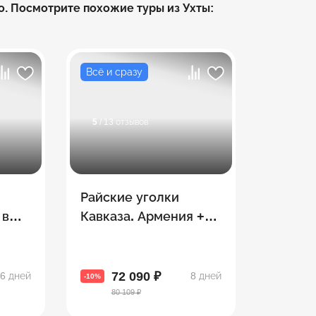
о. Посмотрите похожие туры из Ухты:
Всё и сразу
5
/ 13 отзывов
П
Райские уголки
 в
Кавказа. Армения +
ф
Грузия
72 090 ₽
6 дней
8 дней
-10%
80 109 ₽