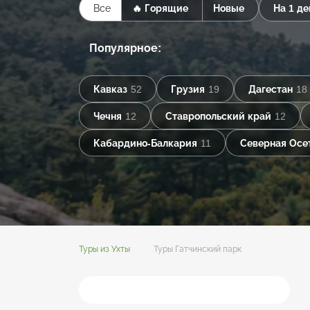
Все
🔥 Горящие
Новые
На 1 де
Популярное:
Кавказ
52
Грузия
19
Дагестан
18
Чечня
12
Ставропольский край
12
Кабардино-Балкария
11
Северная Осе
Туры из Ухты
Туры Гатчинский парк