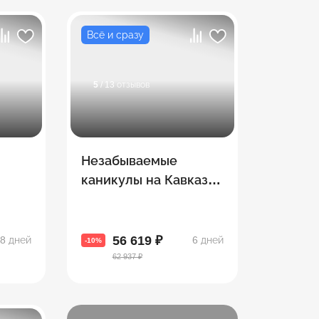
Всё и сразу
5
/ 13 отзывов
Незабываемые
каникулы на Кавказе.
ут
Армения + Грузия
зии и
56 619 ₽
8 дней
6 дней
-10%
62 937 ₽