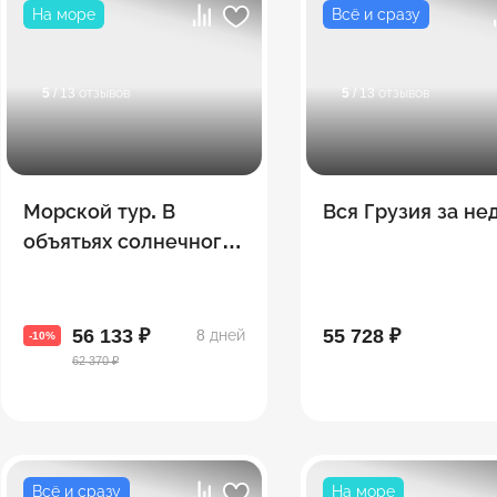
На море
Всё и сразу
5
/ 13 отзывов
5
/ 13 отзывов
Морской тур. В
Вся Грузия за н
объятьях солнечного
Батуми
56 133 ₽
55 728 ₽
8 дней
-10%
62 370 ₽
Всё и сразу
На море