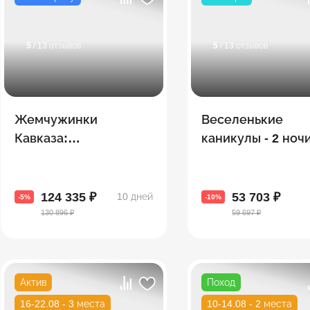
5
/ 13 отзывов
5
/ 13 отзывов
Жемчужинки
Веселенькие
Кавказа:
каникулы - 2 ночи
Азербайджан +
Тбилиси и 5 в Ба
Грузия + Армения
(экскурсии + мор
124 335 ₽
53 703 ₽
10 дней
-5%
-10%
130 896 ₽
59 697 ₽
Актив
Поход
16-22.08 - 3 места
10-14.08 - 2 места