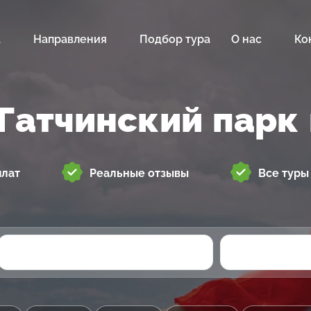
а
Направления
Подбор тура
О нас
Ко
Гатчинский парк
плат
Реальные отзывы
Все туры