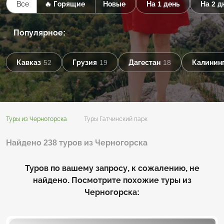
Все
🔥 Горящие
Новые
На 1 день
На 2 д
Популярное:
Кавказ
52
Грузия
19
Дагестан
18
Калининг
Туры из Черногорска
Туры Гатчинский парк
Найдено 238 туров из Черногорска
Туров по вашему запросу, к сожалению, не
найдено. Посмотрите похожие туры из
Черногорска: