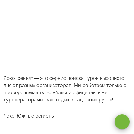
Яркотревел* — это сервис поиска туров выходного
дня от разных организаторов. Мы работаем только с
проверенными турклубами и официальными
Оставаясь на сайте, вы даете
согласие на обработку cookie и
туроператорами, ваш отдых в надежных руках!
персональных данных
.
* экс. Южные регионы
Принимаю