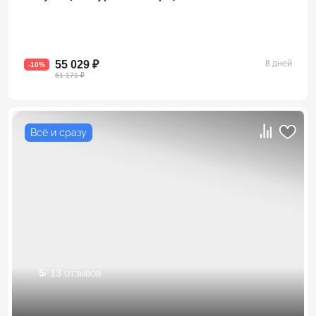
55 029 ₽
8 дней
-10%
61 171 ₽
Всё и сразу
5
/ 13 отзывов