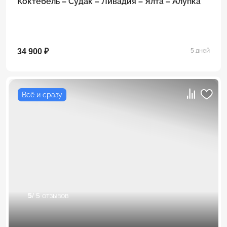
Коктебель – Судак – Ливадия – Ялта – Алупка
34 900 ₽
5 дней
Всё и сразу
5
/ 5 отзывов