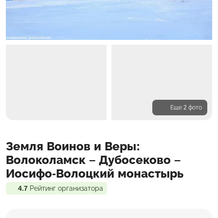
Еще 2 фото
Программа
Земля Воинов и Веры:
Входит в стоимость
Доп. расходы
Волоколамск – Дубосеково –
Иосифо-Волоцкий монастырь
4.7
Рейтинг организатора