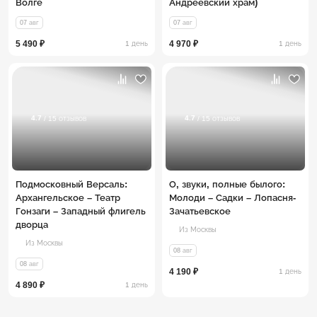
Волге
Андреевский храм)
07 авг
07 авг
5 490 ₽
4 970 ₽
1 день
1 день
4.7
4.7
/ 15 отзывов
/ 15 отзывов
Подмосковный Версаль:
О, звуки, полные былого:
Архангельское – Театр
Молоди – Садки – Лопасня-
Гонзаги – Западный флигель
Зачатьевское
дворца
Из Москвы
Из Москвы
08 авг
08 авг
4 190 ₽
1 день
4 890 ₽
1 день