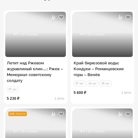
4.7
4.7
/ 15 отзывов
/ 15 отзывов
Летит над Ржевом
Край бирюзовой воды:
журавлиный клин…: Ржев –
Кондуки – Романцевские
Мемориал советскому
горы – Венёв
солдату
07 авг
14 авг
28 авг
07 авг
5 600 ₽
1 день
5 230 ₽
1 день
8.08 - 2 места
4.7
4.7
/ 15 отзывов
/ 15 отзывов