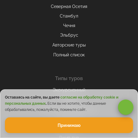
Северная Осетия
Стамбул
Чечня
Эльбрус
Авторские туры
Полный список
Типы туров
Экскурсионный
Оставаясь на сайте, вы даете
согласие на обработку cookie и
Походы
персональных данных
.
Если вы не хотите, чтобы данные
Винно-гастрономический
обрабатывались, пожалуйста, покиньте сайт.
Горнолыжный
Принимаю
Экстрим
Джип-тур