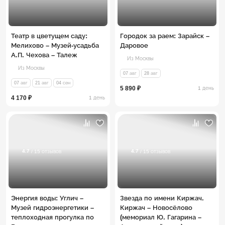
Театр в цветущем саду:
Городок за раем: Зарайск –
Мелихово – Музей-усадьба
Даровое
А.П. Чехова – Талеж
Из Москвы
Из Москвы
07 авг
28 авг
07 авг
21 авг
04 сен
5 890 ₽
1 день
4 170 ₽
1 день
4.7
4.7
/ 15 отзывов
/ 15 отзывов
Энергия воды: Углич –
Звезда по имени Киржач.
Музей гидроэнергетики –
Киржач – Новосёлово
теплоходная прогулка по
(мемориал Ю. Гагарина –