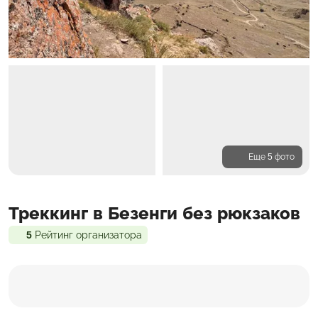
Еще 5 фото
Программа
Треккинг в Безенги без рюкзаков
Проживание
Входит в стоимость
5
Рейтинг организатора