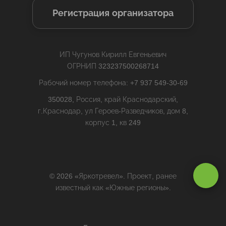
Регистрация организатора
ИП Чугунов Кирилл Евгеньевич
ОГРНИП 323237500268714
Рабочий номер телефона: +7 937 549-30-69
350028, Россия, край Краснодарский,
г.Краснодар, ул Героев-Разведчиков, дом 8,
корпус 1, кв 249
Оставаясь на сайте, вы даете
согласие на обработку cookie и
© 2026 «Яркотревел». Проект, ранее
персональных данных
.
известный как «Южные регионы».
Принимаю