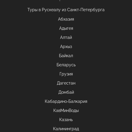
Туры в Рускеалу из Санкт‑Петербурга
Абхазия
Адыгея
Алтай
Архыз
Байкал
Беларусь
Грузия
Дагестан
Домбай
Кабардино-Балкария
КавМинВоды
Казань
Калининград