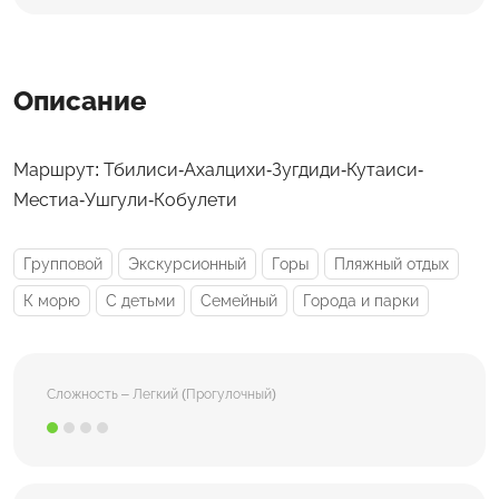
Описание
Маршрут: Тбилиси-Ахалцихи-Зугдиди-Кутаиси-
Местиа-Ушгули-Кобулети
Групповой
Экскурсионный
Горы
Пляжный отдых
К морю
С детьми
Семейный
Города и парки
Сложность – Легкий (Прогулочный)