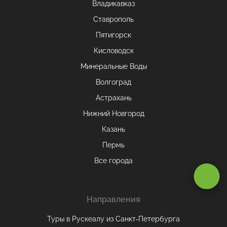
Владикавказ
Ставрополь
Пятигорск
Кисловодск
Минеральные Воды
Волгоград
Астрахань
Нижний Новгород
Казань
Пермь
Все города
Оставаясь на сайте, вы даете
согласие на обработку cookie и
персональных данных
.
Направления
Принимаю
Туры в Рускеалу из Санкт‑Петербурга