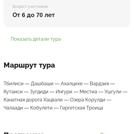
Возраст участников
От 6 до 70 лет
Показать детали тура
Маршрут тура
Тбилиси — Дашбаши — Ахалцихе — Вардзия —
Кутаиси — Зугдиди — Ингури — Местиа — Ушгули —
Канатная дорога Хацвали — Озера Корулди —
Чалаади — Кобулети — Гергетская Троица