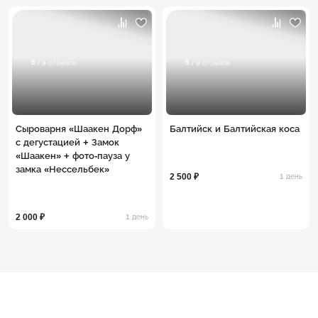
5
5
/ 9 отзывов
/ 9 отзывов
Сыроварня «Шаакен Дорф»
Балтийск и Балтийская коса
с дегустацией + Замок
«Шаакен» + фото-пауза у
замка «Нессельбек»
2 500 ₽
1 день
2 000 ₽
1 день