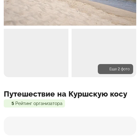
Еще 2 фото
Программа
Путешествие на Куршскую косу
Входит в стоимость
Доп. расходы
5
Рейтинг организатора