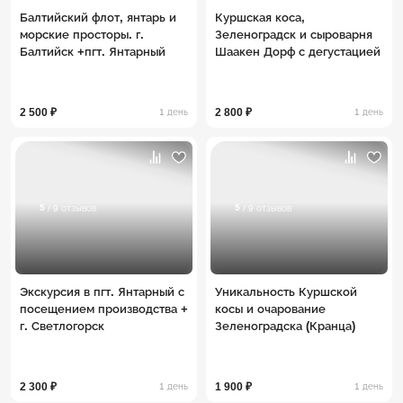
Балтийский флот, янтарь и
Куршская коса,
морские просторы. г.
Зеленоградск и сыроварня
Балтийск +пгт. Янтарный
Шаакен Дорф с дегустацией
2 500 ₽
2 800 ₽
1 день
1 день
5
5
/ 9 отзывов
/ 9 отзывов
Экскурсия в пгт. Янтарный с
Уникальность Куршской
посещением производства +
косы и очарование
г. Светлогорск
Зеленоградска (Кранца)
2 300 ₽
1 900 ₽
1 день
1 день