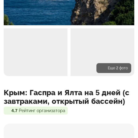
Еще 2 фото
Программа
Крым: Гаспра и Ялта на 5 дней (с
Проживание
Входит в стоимость
завтраками, открытый бассейн)
4.7
Рейтинг организатора