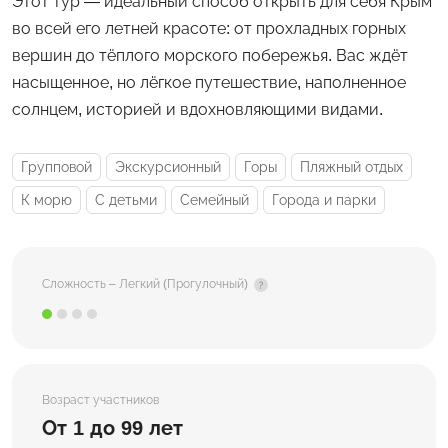
Этот тур — идеальный способ открыть для себя Крым
во всей его летней красоте: от прохладных горных
вершин до тёплого морского побережья. Вас ждёт
насыщенное, но лёгкое путешествие, наполненное
солнцем, историей и вдохновляющими видами.
Групповой
Экскурсионный
Горы
Пляжный отдых
К морю
С детьми
Семейный
Города и парки
Сложность – Легкий (Прогулочный)
Возраст участников
От 1 до 99 лет