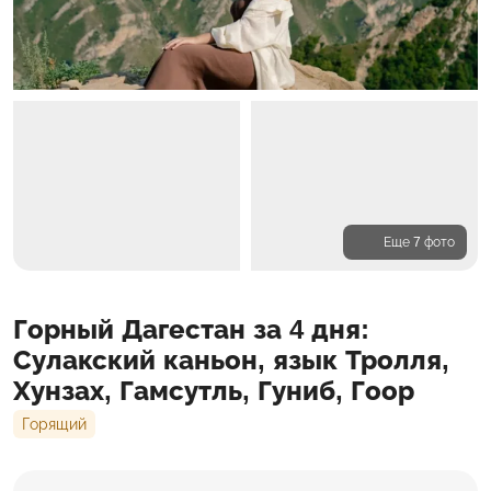
Еще 7 фото
Программа
Горный Дагестан за 4 дня:
Проживание
Входит в стоимость
Сулакский каньон, язык Тролля,
Хунзах, Гамсутль, Гуниб, Гоор
Горящий