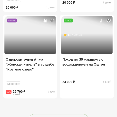
20 000 ₽
1 день
20 000 ₽
1 день
Релакс
Поход
5
/ 1 отзыв
Оздоровительный тур
Поход по 30 маршруту с
"Женская купель" в усадьбе
восхождением на Оштен
"Круглое озеро"
24 000 ₽
5 дней
Ежедневно
29 700 ₽
2 дня
-1%
30 000 ₽