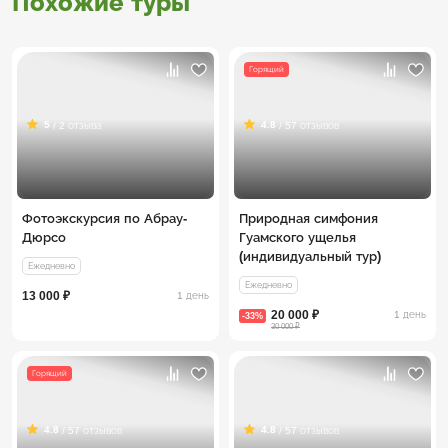
Похожие туры
Горящий
5
4.8
/ 2 отзыва
/ 57 отзывов
Фотоэкскурсия по Абрау-
Природная симфония
Дюрсо
Гуамского ущелья
(индивидуальный тур)
Ежедневно
Ежедневно
13 000 ₽
1 день
20 000 ₽
1 день
-33%
30 000 ₽
Горящий
4.8
4.8
/ 57 отзывов
/ 57 отзывов