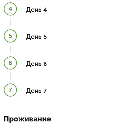
4
День 4
5
День 5
6
День 6
7
День 7
Проживание