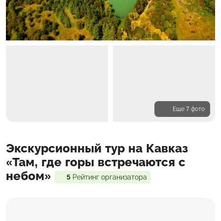
Еще 7 фото
Программа
Экскурсионный тур на Кавказ
Проживание
Входит в стоимость
«Там, где горы встречаются с
небом»
5
Рейтинг организатора