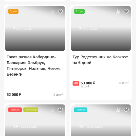
Драйв
В горы
5
5
/ 2 отзыва
/ 2 отзыва
Такая разная Кабардино-
Тур Родственник на Кавказе
Балкария: Эльбрус,
на 6 дней
Пятигорск, Нальчик, Чегем,
Безенги
53 000 ₽
6 дней
-8%
58 000 ₽
52 000 ₽
5 дней
Горящий
Гастротур
На море
4.9
4.8
/ 134 отзыва
/ 85 отзывов