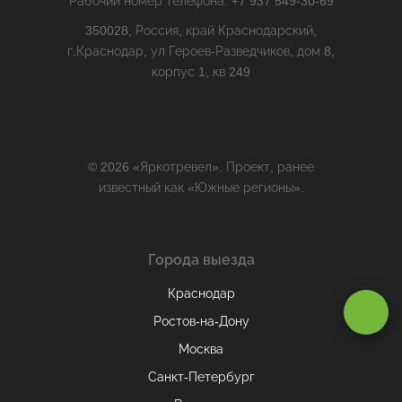
Рабочий номер телефона: +7 937 549-30-69
350028, Россия, край Краснодарский,
г.Краснодар, ул Героев-Разведчиков, дом 8,
корпус 1, кв 249
© 2026 «Яркотревел». Проект, ранее
известный как «Южные регионы».
Города выезда
Краснодар
Оставаясь на сайте, вы даете
согласие на обработку cookie и
персональных данных
.
Ростов-на-Дону
Москва
Санкт-Петербург
Принимаю