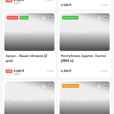
4 500 ₽
1 день
-10%
5 000 ₽
3 500 ₽
1 день
Горящий
В горы
Восхождение
4.8
4.7
/ 96 отзывов
/ 128 отзывов
Архыз – Выше облаков (2
Республика Адыгея. Оштен
дня)
(2804 м)
8 000 ₽
4 300 ₽
2 дня
1 день
-11%
9 000 ₽
8-9.08 - 3 места
4.4
4.5
/ 377 отзывов
/ 147 отзывов