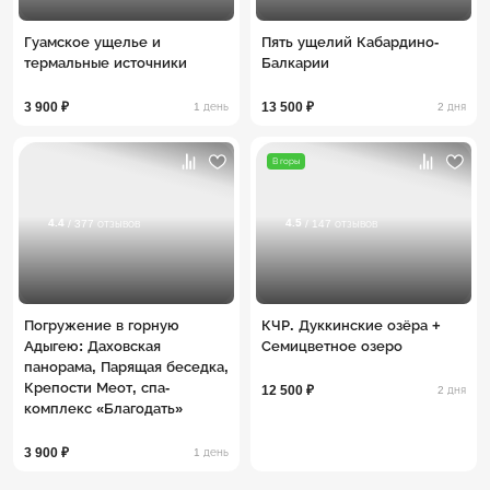
Гуамское ущелье и
Пять ущелий Кабардино-
термальные источники
Балкарии
3 900 ₽
13 500 ₽
1 день
2 дня
В горы
4.4
4.5
/ 377 отзывов
/ 147 отзывов
Погружение в горную
КЧР. Дуккинские озёра +
Адыгею: Даховская
Семицветное озеро
панорама, Парящая беседка,
Крепости Меот, спа-
12 500 ₽
2 дня
комплекс «Благодать»
3 900 ₽
1 день