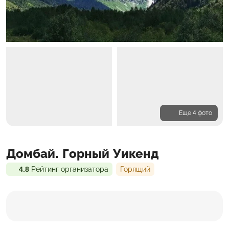
Еще 4 фото
Программа
Домбай. Горный Уикенд
Проживание
Входит в стоимость
4.8
Рейтинг организатора
Горящий