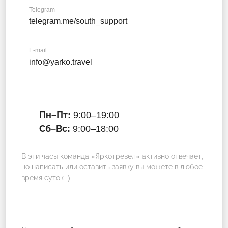
Telegram
telegram.me/south_support
E-mail
info@yarko.travel
Пн–Пт:
9:00–19:00
Сб–Вс:
9:00–18:00
В эти часы команда «Яркотревел» активно отвечает,
но написать или оставить заявку вы можете в любое
время суток :)