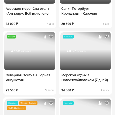
Азовское море. Спа-отель
Санкт-Петербург -
«Альтаир». Всё включено
Кронштадт - Карелия
33 000 ₽
20 500 ₽
4 дня
4 дня
В горы
На море
4.7
4.8
/ 48 отзывов
/ 43 отзыва
Северная Осетия + Горная
Морской отдых в
Ингушетия
Новомихайловском (7 дней)
23 500 ₽
34 500 ₽
5 дней
7 дней
На море
9-14.08 - 4 места
На море
16-21.08 - 3 места