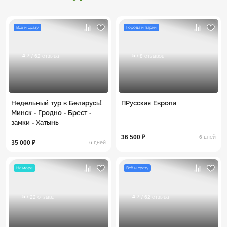
Всё и сразу
Города и парки
4.7
5
/ 62 отзыва
/ 8 отзывов
Недельный тур в Беларусь!
ПРусская Европа
Минск - Гродно - Брест -
замки - Хатынь
36 500 ₽
6 дней
35 000 ₽
6 дней
На море
Всё и сразу
5
4.7
/ 22 отзыва
/ 62 отзыва