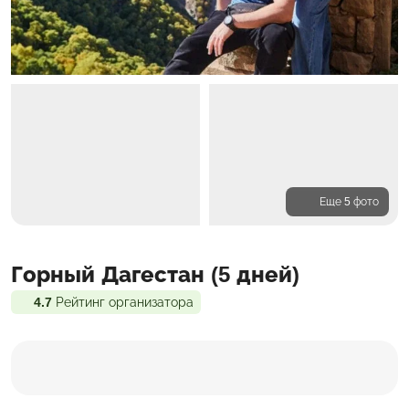
Еще 5 фото
Программа
Горный Дагестан (5 дней)
Проживание
Входит в стоимость
4.7
Рейтинг организатора