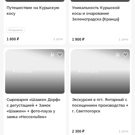
Путешествие на Куршскую
Уникальность Куршской
косу
косы и очарование
Зеленоградска (Кранца)
Ежедневно
1 800 ₽
1 день
1 900 ₽
1 день
5
5
/ 9 отзывов
/ 9 отзывов
Сыроварня «Шаакен Дорф»
Экскурсия в пгт. Янтарный с
с дегустацией + Замок
посещением производства +
«Шаакен» + фото-пауза у
г. Светлогорск
замка «Нессельбек»
2 300 ₽
1 день