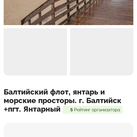
Программа
Балтийский флот, янтарь и
Входит в стоимость
Доп. расходы
морские просторы. г. Балтийск
+пгт. Янтарный
5
Рейтинг организатора