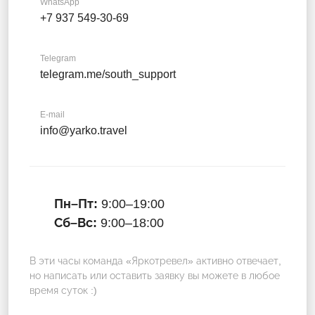
WhatsApp
+7 937 549-30-69
Telegram
telegram.me/south_support
E-mail
info@yarko.travel
Пн–Пт:
9:00–19:00
Сб–Вс:
9:00–18:00
В эти часы команда «Яркотревел» активно отвечает,
но написать или оставить заявку вы можете в любое
время суток :)