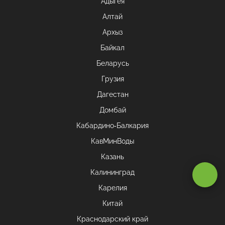
Адыгея
Алтай
Архыз
Байкал
Беларусь
Грузия
Дагестан
Домбай
Кабардино-Балкария
КавМинВоды
Казань
Оставаясь на сайте, вы даете
согласие на обработку cookie и
Калининград
персональных данных
.
Карелия
Китай
Принимаю
Краснодарский край