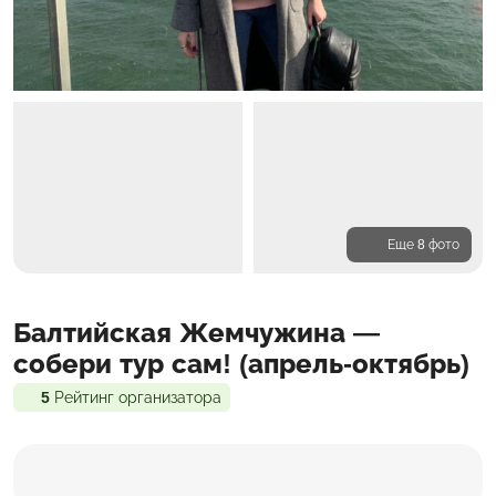
Еще 8 фото
Программа
Балтийская Жемчужина —
Проживание
Входит в стоимость
собери тур сам! (апрель-октябрь)
5
Рейтинг организатора