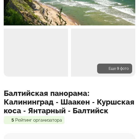
Еще 9 фото
Программа
Балтийская панорама:
Проживание
Входит в стоимость
Калининград - Шаакен - Куршская
коса - Янтарный - Балтийск
5
Рейтинг организатора