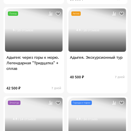
Поход
Актив
5
4.9
/ 10 отзывов
/ 16 отзывов
Адыгея: через горы к морю.
Адыгея. Экскурсионный тур
Легендарная "Тридцатка" +
сплав
40 500 ₽
7 дней
42 500 ₽
7 дней
Этнотур
Города и парки
4.9
4.9
/ 14 отзывов
/ 34 отзыва