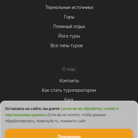
Термальные источники
Горы
Пляжный отдых
Йога туры
Все типы туров
О нас
Контакты
Как стать туроператором
Блог
Оставаясь на сайте, вы даете
согласие на обработку cookie и
Отзывы
персональных данных
.
Если вы не хотите, чтобы данные
Сотрудничество
обрабатывались, пожалуйста, покиньте сайт.
ТОП-30 мест
Принимаю