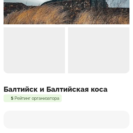
Программа
Балтийск и Балтийская коса
Входит в стоимость
Доп. расходы
5
Рейтинг организатора