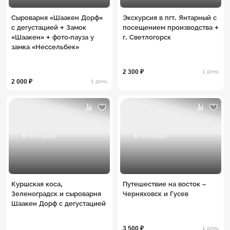
Сыроварня «Шаакен Дорф»
Экскурсия в пгт. Янтарный с
с дегустацией + Замок
посещением производства +
«Шаакен» + фото-пауза у
г. Светлогорск
замка «Нессельбек»
2 300 ₽
1 день
2 000 ₽
1 день
5
5
/ 9 отзывов
/ 9 отзывов
Куршская коса,
Путешествие на восток –
Зеленоградск и сыроварня
Черняховск и Гусев
Шаакен Дорф с дегустацией
3 500 ₽
1 день