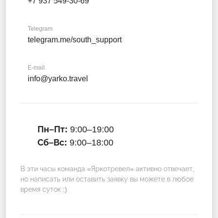
+7 937 549-30-69
Telegram
telegram.me/south_support
E-mail
info@yarko.travel
Пн–Пт:
9:00–19:00
Сб–Вс:
9:00–18:00
В эти часы команда «Яркотревел» активно отвечает,
но написать или оставить заявку вы можете в любое
время суток :)