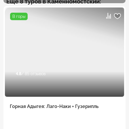
Еще 8 туров в Каменномостский:
В горы
4.8
/ 85 отзывов
Горная Адыгея: Лаго-Наки + Гузерипль