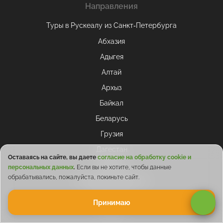
Направления
Туры в Рускеалу из Санкт‑Петербурга
Абхазия
Адыгея
Алтай
Архыз
Байкал
Беларусь
Грузия
Дагестан
Оставаясь на сайте, вы даете
согласие на обработку cookie и
Домбай
персональных данных
.
Если вы не хотите, чтобы данные
обрабатывались, пожалуйста, покиньте сайт.
Кабардино-Балкария
КавМинВоды
Принимаю
Казань