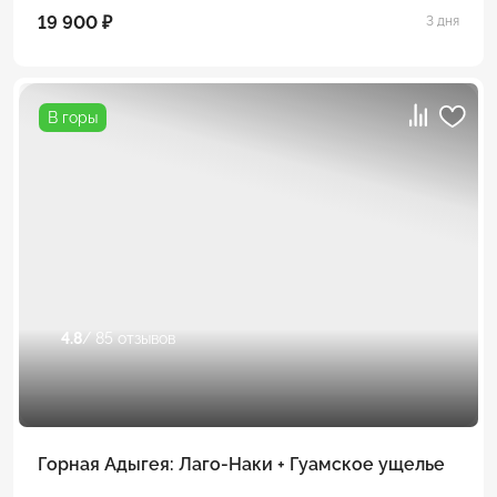
19 900 ₽
3 дня
В горы
4.8
/ 85 отзывов
Горная Адыгея: Лаго-Наки + Гуамское ущелье