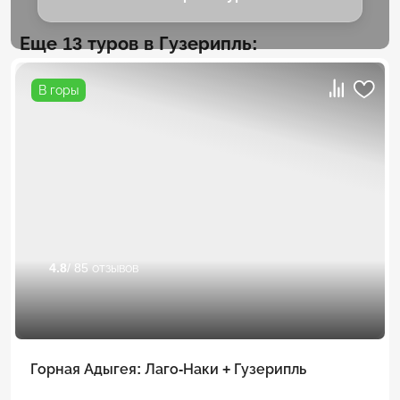
Еще 13 туров в Гузерипль:
В горы
4.8
/ 85 отзывов
Горная Адыгея: Лаго-Наки + Гузерипль