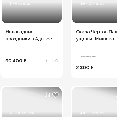
5
/ 9 отзывов
4.9
/ 16 отзывов
Новогодние
Скала Чертов Па
праздники в Адыгее
ущелье Мишоко
Ежедневно
90 400 ₽
6 дней
2 300 ₽
4.9
/ 16 отзывов
4.9
/ 16 отзывов