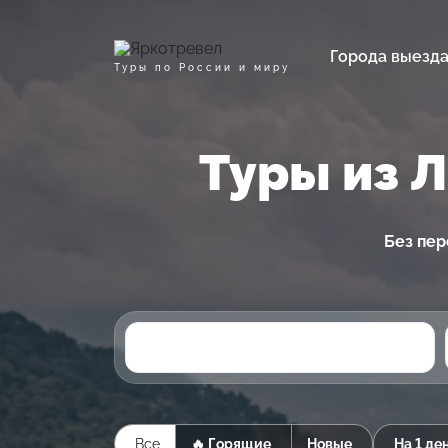
Города выезд
Туры по России и миру
Туры из 
Без пер
Все
🔥 Горящие
Новые
На 1 де