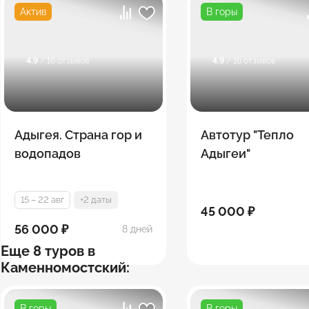
Актив
В горы
4.9
/ 16 отзывов
4.9
/ 16 отзывов
Адыгея. Страна гор и
Автотур "Тепло
водопадов
Адыгеи"
15 – 22 авг
+2 даты
45 000 ₽
56 000 ₽
8 дней
Еще 8 туров в
Каменномостский:
В горы
В горы