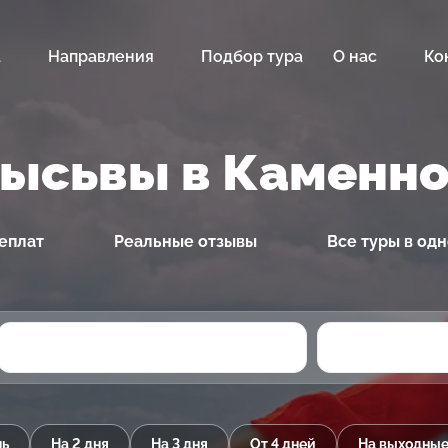
а
Направления
Подбор тура
О нас
Ко
Лысьвы в Каменн
еплат
Реальные отзывы
Все туры в од
нь
На 2 дня
На 3 дня
От 4 дней
На выходны