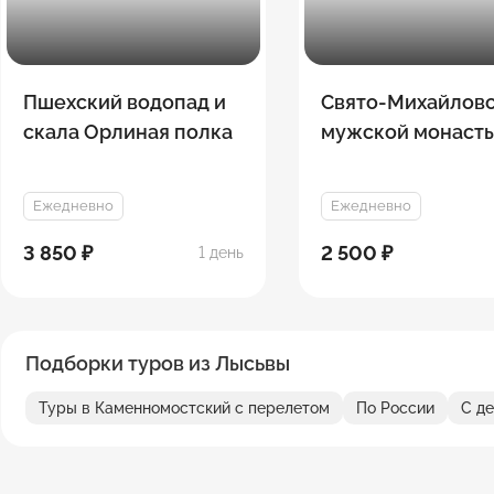
Пшехский водопад и
Свято-Михайлов
скала Орлиная полка
мужской монасты
скала Чертов па
Ежедневно
Ежедневно
3 850 ₽
2 500 ₽
1 день
Подборки туров из Лысьвы
Туры в Каменномостский с перелетом
По России
С д