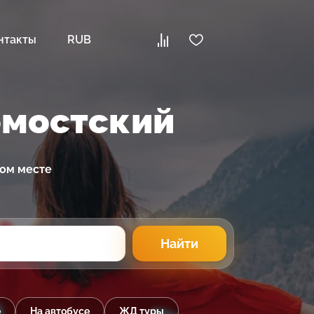
нтакты
RUB
омостский
ном месте
Найти
е
На автобусе
ЖД туры