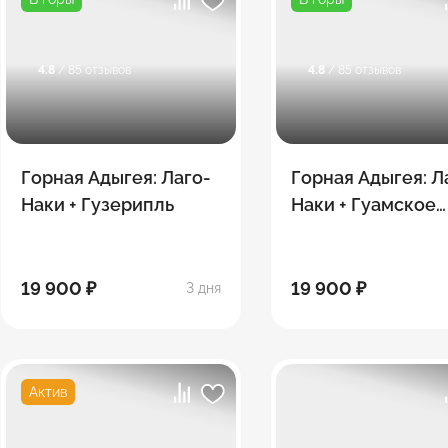
4.8
/ 85 отзывов
4.8
/ 85 отзывов
Горная Адыгея: Лаго-
Горная Адыгея: Л
Наки + Гузерипль
Наки + Гуамское
ущелье
19 900 ₽
19 900 ₽
3 дня
Актив