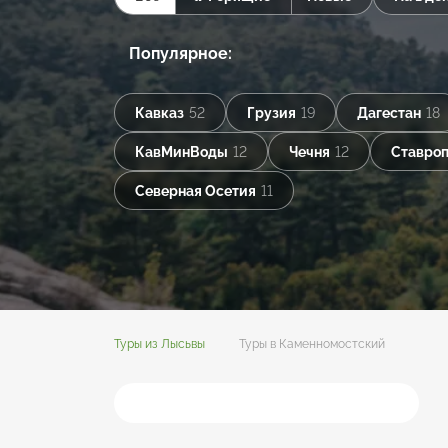
Популярное:
Кавказ
52
Грузия
19
Дагестан
18
КавМинВоды
12
Чечня
12
Ставроп
Северная Осетия
11
Туры из Лысьвы
Туры в Каменномостский