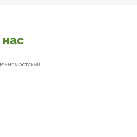
 нас
менномостский
!