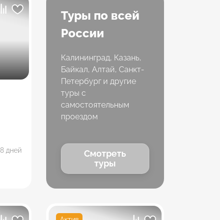
Туры по всей
России
Калининград, Казань,
Байкал, Алтай, Санкт-
Петербург и другие
туры с
самостоятельным
проездом
8 дней
Смотреть
туры
Актив