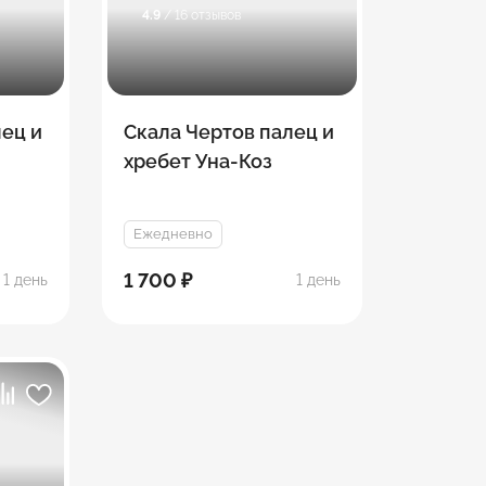
4.9
/ 16 отзывов
лец и
Скала Чертов палец и
хребет Уна-Коз
Ежедневно
1 700 ₽
1 день
1 день