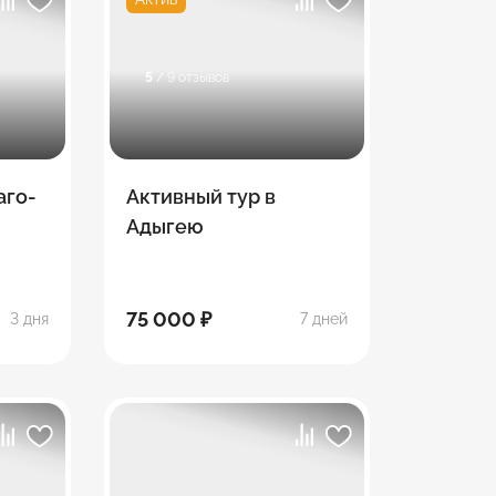
5
/ 9 отзывов
аго-
Активный тур в
Адыгею
75 000 ₽
3 дня
7 дней