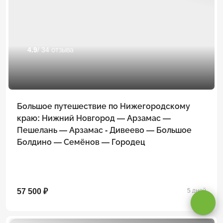
4.9
/ 34 отзыва
Большое путешествие по Нижегородскому
краю: Нижний Новгород — Арзамас —
Пешелань — Арзамас - Дивеево — Большое
Болдино — Семёнов — Городец
Оставаясь на сайте, вы даете
согласие на обработку cookie и
персональных данных
.
57 500 ₽
5 дней
Принимаю