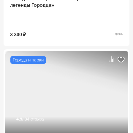
легенды Городца»
3 300 ₽
1 день
Города и парки
4.9
/ 34 отзыва